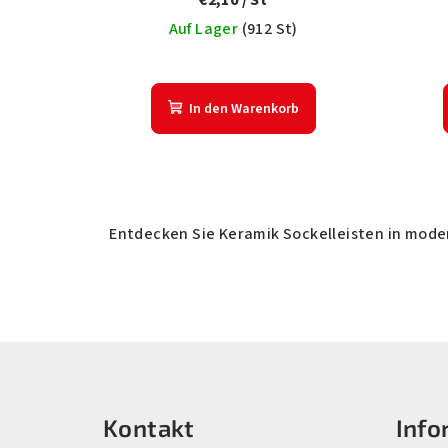
€2,10
/ St
Auf Lager
(
912 St
)
In den Warenkorb
Entdecken Sie Keramik Sockelleisten in mode
F
u
Kontakt
Info
ß