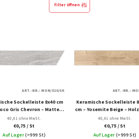
Filter öffnen
ART.-NR.:
MON/010/SK
ART.-NR.:
MON
ische Sockelleiste 8x40 cm
Keramische Sockelleiste 8
noco Gris Chevron – Mattes
cm – Yosemite Beige – Hol
Holzdesign
€0,61 ohne MwSt.
€0,61 ohne MwSt.
€0,75
/ St
€0,75
/ St
Auf Lager
(
>999 St
)
Auf Lager
(
>999 St
)