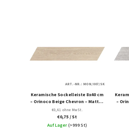
d
u
L
k
i
t
s
s
t
o
e
r
d
t
ART.-NR.:
MON/007/SK
e
i
Keramische Sockelleiste 8x40 cm
Keram
r
– Orinoco Beige Chevron – Mattes
– Ori
e
Holzdesign
€0,61 ohne MwSt.
P
r
€0,75
/ St
r
u
Auf Lager
(
>999 St
)