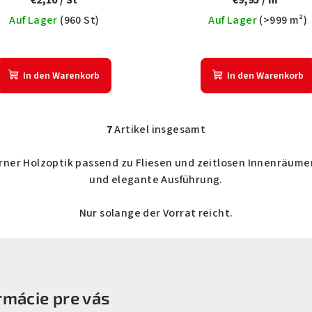
€2,10
/ St
€9,95
/ m²
Auf Lager
(
960 St
)
Auf Lager
(
>999 m²
)
In den Warenkorb
In den Warenkorb
7
Artikel insgesamt
S
t
rner Holzoptik passend zu Fliesen und zeitlosen Innenräumen
e
und elegante Ausführung.
u
Nur solange der Vorrat reicht.
e
r
e
l
e
rmácie pre vás