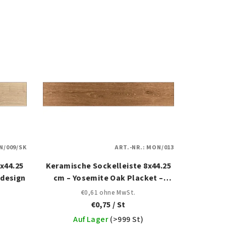
/009/SK
ART.-NR.:
MON/013
x44.25
Keramische Sockelleiste 8x44.25
zdesign
cm – Yosemite Oak Placket –
Eichenholzdesign
€0,61 ohne MwSt.
€0,75
/ St
Auf Lager
(
>999 St
)