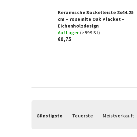
Keramische Sockelleiste 8x44.25
cm – Yosemite Oak Placket –
Eichenholzdesign
Auf Lager
(
>999 St
)
€0,75
P
Günstigste
Teuerste
Meistverkauft
r
o