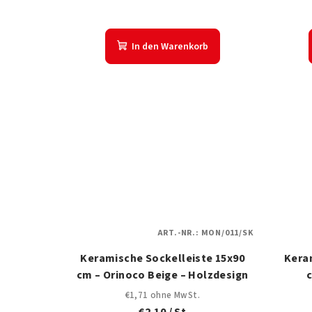
o
n
d
g
In den Warenkorb
u
k
t
e
ART.-NR.:
MON/011/SK
Keramische Sockelleiste 15x90
Kera
cm – Orinoco Beige – Holzdesign
€1,71 ohne MwSt.