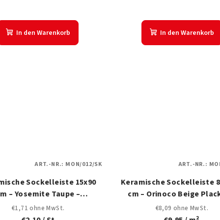
In den Warenkorb
In den Warenkorb
ART.-NR.:
MON/012/SK
ART.-NR.:
MON
mische Sockelleiste 15x90
Keramische Sockelleiste 8
cm – Yosemite Taupe –
cm – Orinoco Beige Plac
Holzdesign
Placket Holzdesign
€1,71 ohne MwSt.
€8,09 ohne MwSt.