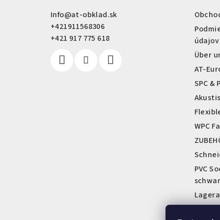
z
Info
@
at-obklad.sk
Obcho
+421911568306
e
Podmie
+421 917 775 618
údajov
i
Über u
l
AT-Eur
e
SPC & 
Akusti
Flexibl
WPC Fa
ZUBEH
Schnei
PVC So
schwa
Lagera
Showro