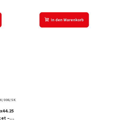
In den Warenkorb
/006/SK
x44.25
ket –