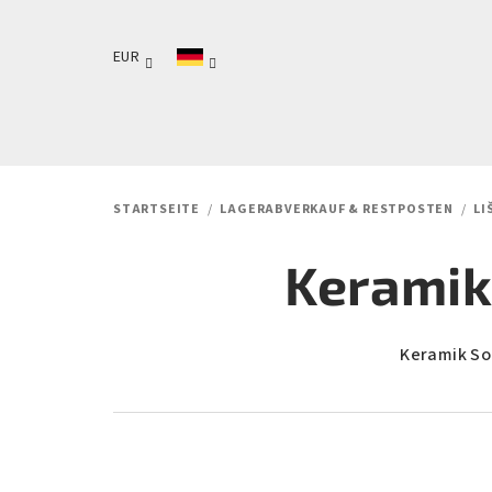
Zum
Inhalt
EUR
springen
STARTSEITE
/
LAGERABVERKAUF & RESTPOSTEN
/
LI
Keramik
Keramik Soc