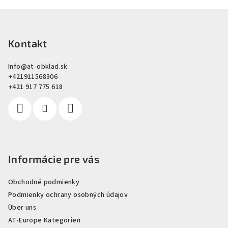
F
u
ß
Kontakt
z
Info
@
at-obklad.sk
e
+421911568306
i
+421 917 775 618
l
e
Informácie pre vás
Obchodné podmienky
Podmienky ochrany osobných údajov
Über uns
AT-Europe Kategorien