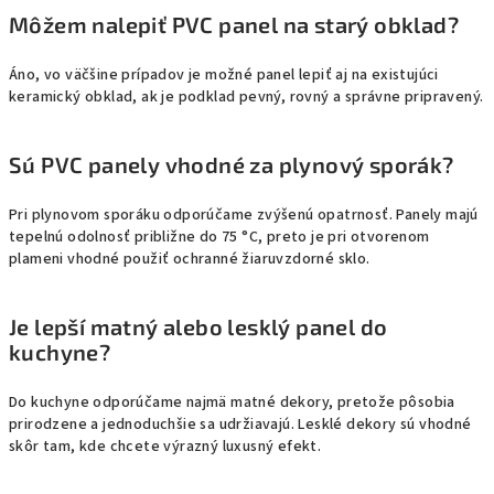
Môžem nalepiť PVC panel na starý obklad?
Áno, vo väčšine prípadov je možné panel lepiť aj na existujúci
keramický obklad, ak je podklad pevný, rovný a správne pripravený.
Sú PVC panely vhodné za plynový sporák?
Pri plynovom sporáku odporúčame zvýšenú opatrnosť. Panely majú
tepelnú odolnosť približne do 75 °C, preto je pri otvorenom
plameni vhodné použiť ochranné žiaruvzdorné sklo.
Je lepší matný alebo lesklý panel do
kuchyne?
Do kuchyne odporúčame najmä matné dekory, pretože pôsobia
prirodzene a jednoduchšie sa udržiavajú. Lesklé dekory sú vhodné
skôr tam, kde chcete výrazný luxusný efekt.