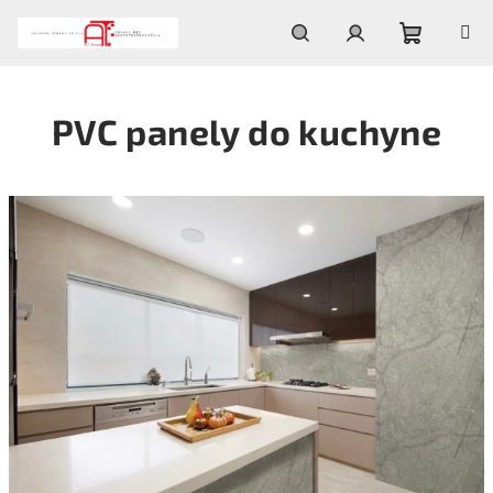
Zum
Inhalt
springen
Warenko
Suchen
Login
PVC panely do kuchyne