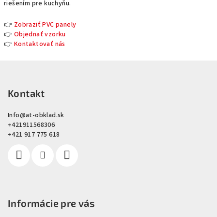
riešením pre kuchyňu.
👉
Zobraziť PVC panely
👉
Objednať vzorku
👉
Kontaktovať nás
F
u
ß
Kontakt
z
Info
@
at-obklad.sk
e
+421911568306
i
+421 917 775 618
l
e
Informácie pre vás