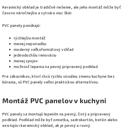
Keramický obklad je tradičné riešenie, ale jeho montáž môže byť
časovo náročnejšia a vytvára viac škár.
PVC panely ponúkajú:
rýchlejšiu montáž
menej neporiadku
moderný veľkoformátový vzhľad
jednoduchšiu renováciu
menej spojov
možnosť lepenia na pevný pripravený podklad
Pre zákazníkov, ktorí chcú rýchlu vizuálnu zmenu kuchyne bez
búrania, sú PVC panely veľmi praktickou alternatívou.
Montáž PVC panelov v kuchyni
PVC panely sa montujú lepením na pevný, čistý a pripravený
podklad. Podklad môže byť omietka, sadrokartón, betón alebo
existujúci keramický obklad, ak je pevný a rovný.