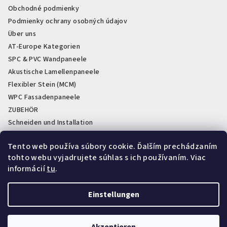
Obchodné podmienky
Podmienky ochrany osobných údajov
Über uns
AT-Europe Kategorien
SPC & PVC Wandpaneele
Akustische Lamellenpaneele
Flexibler Stein (MCM)
WPC Fassadenpaneele
ZUBEHÖR
Schneiden und Installation
PVC Sockelleisten weiß und schwarz
Tento web používa súbory cookie. Ďalším prechádzaním
Lagerabverkauf & Restposten
tohto webu vyjadrujete súhlas s ich používaním. Viac
Showroom a sklady AT-Obklad
informácií
tu
.
Einstellungen
Instagram
Copyright 2026
AT-obklad
. Alle Rechte vorbehalten.