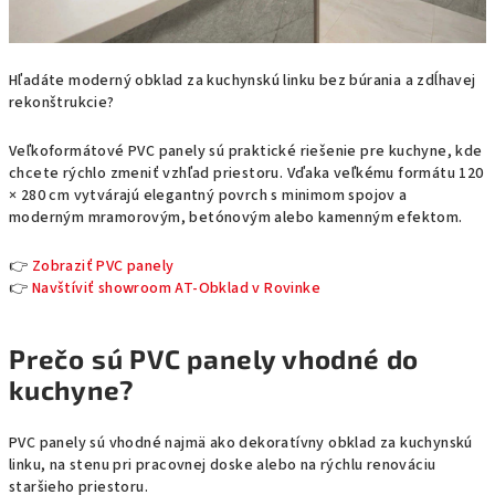
Hľadáte moderný obklad za kuchynskú linku bez búrania a zdĺhavej
rekonštrukcie?
Veľkoformátové PVC panely sú praktické riešenie pre kuchyne, kde
chcete rýchlo zmeniť vzhľad priestoru. Vďaka veľkému formátu 120
× 280 cm vytvárajú elegantný povrch s minimom spojov a
moderným mramorovým, betónovým alebo kamenným efektom.
👉
Zobraziť PVC panely
👉
Navštíviť showroom AT-Obklad v Rovinke
Prečo sú PVC panely vhodné do
kuchyne?
PVC panely sú vhodné najmä ako dekoratívny obklad za kuchynskú
linku, na stenu pri pracovnej doske alebo na rýchlu renováciu
staršieho priestoru.