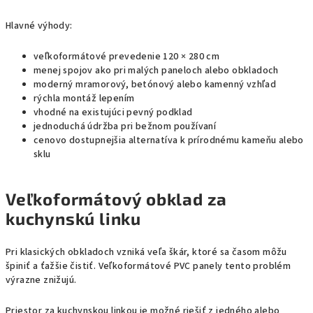
Hlavné výhody:
veľkoformátové prevedenie 120 × 280 cm
menej spojov ako pri malých paneloch alebo obkladoch
moderný mramorový, betónový alebo kamenný vzhľad
rýchla montáž lepením
vhodné na existujúci pevný podklad
jednoduchá údržba pri bežnom používaní
cenovo dostupnejšia alternatíva k prírodnému kameňu alebo
sklu
Veľkoformátový obklad za
kuchynskú linku
Pri klasických obkladoch vzniká veľa škár, ktoré sa časom môžu
špiniť a ťažšie čistiť. Veľkoformátové PVC panely tento problém
výrazne znižujú.
Priestor za kuchynskou linkou je možné riešiť z jedného alebo