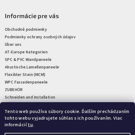
Informácie pre vás
Obchodné podmienky
Podmienky ochrany osobných údajov
Über uns
AT-Europe Kategorien
SPC & PVC Wandpaneele
Akustische Lamellenpaneele
Flexibler Stein (MCM)
WPC Fassadenpaneele
ZUBEHÖR
Schneiden und Installation
PVC Sockelleisten weiß und schwarz
Tento web používa súbory cookie. Ďalším prechádzaním
Lagerabverkauf & Restposten
tohto webu vyjadrujete súhlas s ich používaním. Viac
Showroom a sklady AT-Obklad
informácií
tu
.