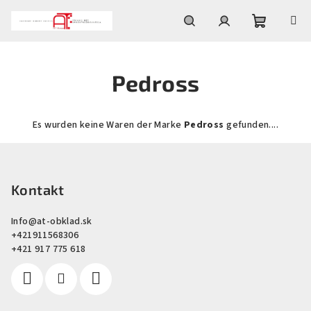
Zum
Inhalt
springen
Warenko
Suchen
Login
Pedross
Es wurden keine Waren der Marke
Pedross
gefunden....
F
u
ß
Kontakt
z
Info
@
at-obklad.sk
e
+421911568306
i
+421 917 775 618
l
e