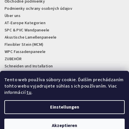
Obchodné podmienky
Podmienky ochrany osobných údajov
Über uns
AT-Europe Kategorien
SPC & PVC Wandpaneele
Akustische Lamellenpaneele
Flexibler Stein (MCM)
WPC Fassadenpaneele
ZUBEHÖR
Schneiden und Installation
PVC Sockelleisten weiß und schwarz
Tento web používa súbory cookie. Ďalším prechádzaním
Lagerabverkauf & Restposten
tohto webu vyjadrujete súhlas s ich používaním. Viac
Showroom a sklady AT-Obklad
informácií
tu
.
Einstellungen
Instagram
Copyright 2026
AT-obklad
. Alle Rechte vorbehalten.
Akzeptieren