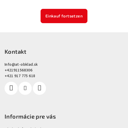
Einkauf fortsetzen
F
u
ß
Kontakt
z
Info
@
at-obklad.sk
e
+421911568306
i
+421 917 775 618
l
e
Informácie pre vás