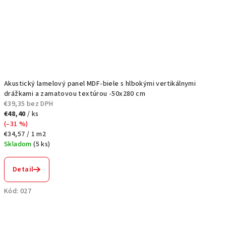
Akustický lamelový panel MDF-biele s hlbokými vertikálnymi
drážkami a zamatovou textúrou -50x280 cm
€39,35 bez DPH
€48,40
/ ks
(–31 %)
Jednotková
€34,57 / 1 m2
cena:
Skladom
(
5 ks
)
Detail
Kód:
027