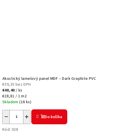
Akustický lamelový panel MDF – Dark Graphite PVC
€39,35 bez DPH
€48,40
/ ks
Jednotková
€28,81 / 1 m2
cena:
Skladom
(
16 ks
)
−
+
Do košíka
Kód:
028