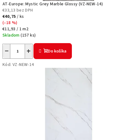
e
AT-Europe: Mystic Grey Marble Glossy (VZ-NEW-14)
€33,13 bez DPH
r
€40,75
/ ks
(–18 %)
i
Jednotková
€11,93 / 1 m2
cena:
Skladom
(
157 ks
)
e
š
−
+
Do košíka
e
Kód:
VZ-NEW-14
n
i
a
|
A
T