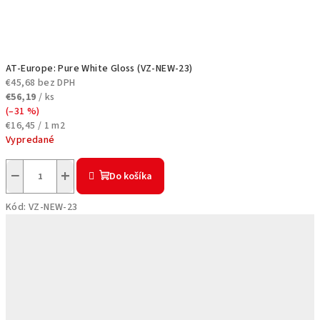
AT-Europe: Pure White Gloss (VZ-NEW-23)
€45,68 bez DPH
€56,19
/ ks
(–31 %)
Jednotková
€16,45 / 1 m2
cena:
Vypredané
−
+
Do košíka
Kód:
VZ-NEW-23