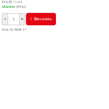
Jednotková
€16,45 / 1 m2
cena:
Skladom
(
89 ks
)
−
+
Do košíka
Kód:
VZ-NEW-17