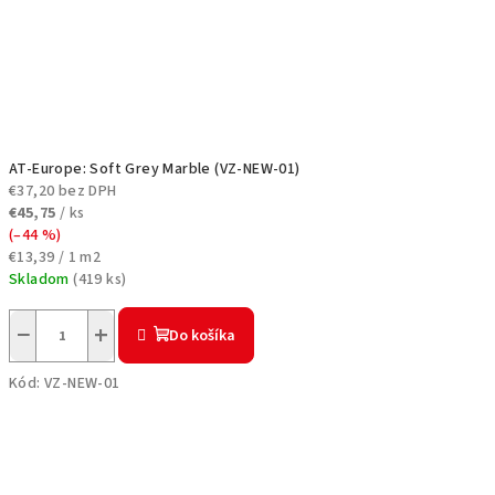
AT-Europe: Soft Grey Marble (VZ-NEW-01)
€37,20 bez DPH
€45,75
/ ks
(–44 %)
Jednotková
€13,39 / 1 m2
cena:
Skladom
(
419 ks
)
−
+
Do košíka
Kód:
VZ-NEW-01