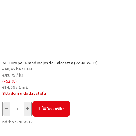
AT-Europe: Grand Majestic Calacatta (VZ-NEW-12)
€40,45 bez DPH
€49,75
/ ks
(–52 %)
Jednotková
€14,56 / 1 m2
cena:
Skladom u dodávateľa
−
+
Do košíka
Kód:
VZ-NEW-12