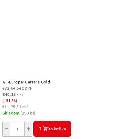
AT-Europe: Carrara Gold
€32,64 bez DPH
€40,15
/ ks
(–51 %)
Jednotková
€11,75 / 1 m2
cena:
Skladom
(
290 ks
)
−
+
Do košíka