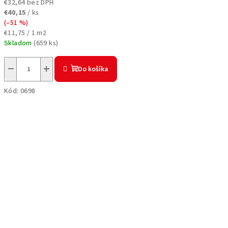
€32,64 bez DPH
€40,15
/ ks
(–51 %)
Jednotková
€11,75 / 1 m2
cena:
Skladom
(
659 ks
)
−
+
Do košíka
Kód:
0698