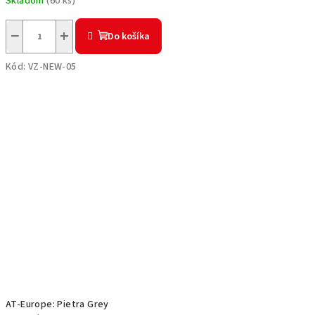
cena:
Skladom
(
60 ks
)
−
+
Do košíka
Kód:
VZ-NEW-05
AT-Europe: Pietra Grey