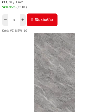
u
Jednotková
€11,93 / 1 m2
cena:
Skladom
(
89 ks
)
a
d
−
+
Do košíka
e
Kód:
VZ-NEW-10
k
o
r
a
t
í
v
n