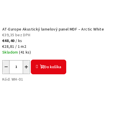
AT-Europe Akustický lamelový panel MDF – Arctic White
€39,35 bez DPH
€48,40
/ ks
Jednotková
€28,81 / 1 m2
cena:
Skladom
(
41 ks
)
−
+
Do košíka
Kód:
WH-01