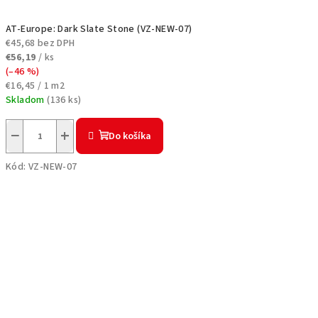
AT-Europe: Dark Slate Stone (VZ-NEW-07)
€45,68 bez DPH
€56,19
/ ks
(–46 %)
Jednotková
€16,45 / 1 m2
cena:
Skladom
(
136 ks
)
−
+
Do košíka
Kód:
VZ-NEW-07