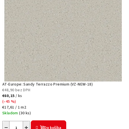
S
P
C
p
a
n
e
l
AT-Europe: Sandy Terrazzo Premium (VZ-NEW-18)
€48,90 bez DPH
y
€60,15
/ ks
(–45 %)
,
Jednotková
€17,61 / 1 m2
cena:
Skladom
(
30 ks
)
o
b
−
+
Do košíka