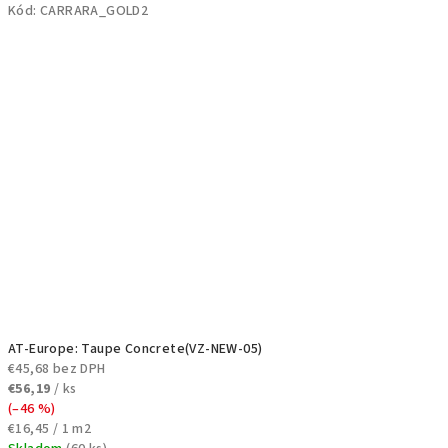
Kód:
CARRARA_GOLD2
AT-Europe: Taupe Concrete(VZ-NEW-05)
€45,68 bez DPH
€56,19
/ ks
(–46 %)
Jednotková
€16,45 / 1 m2