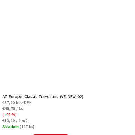
AT-Europe: Classic Travertine (VZ-NEW-02)
€37,20 bez DPH
€45,75
/ ks
(–44 %)
Jednotková
€13,39 / 1 m2
cena:
Skladom
(
187 ks
)