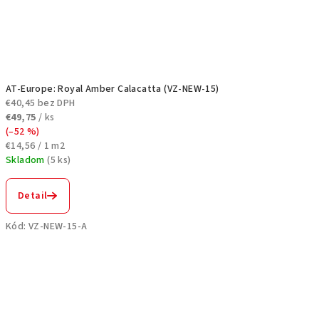
AT-Europe: Royal Amber Calacatta (VZ-NEW-15)
€40,45 bez DPH
€49,75
/ ks
(–52 %)
Jednotková
€14,56 / 1 m2
cena:
Skladom
(
5 ks
)
Detail
Kód:
VZ-NEW-15-A