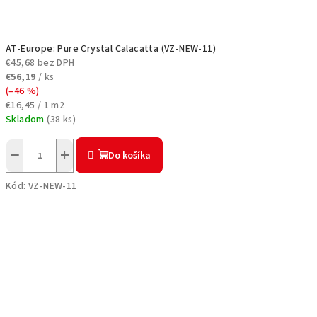
AT-Europe: Pure Crystal Calacatta (VZ-NEW-11)
€45,68 bez DPH
€56,19
/ ks
(–46 %)
Jednotková
€16,45 / 1 m2
cena:
Skladom
(
38 ks
)
−
+
Do košíka
Kód:
VZ-NEW-11