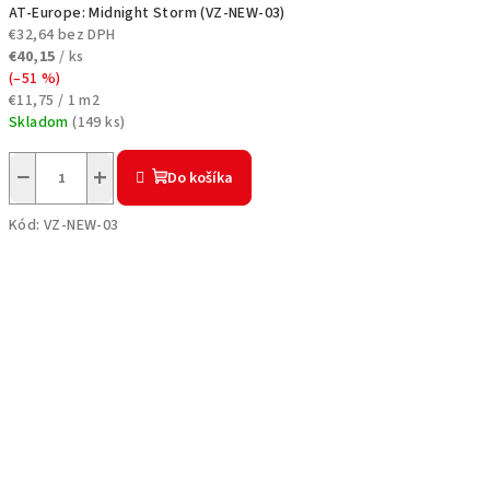
AT-Europe: Midnight Storm (VZ-NEW-03)
€32,64 bez DPH
€40,15
/ ks
(–51 %)
Jednotková
€11,75 / 1 m2
cena:
Skladom
(
149 ks
)
−
+
Do košíka
Kód:
VZ-NEW-03