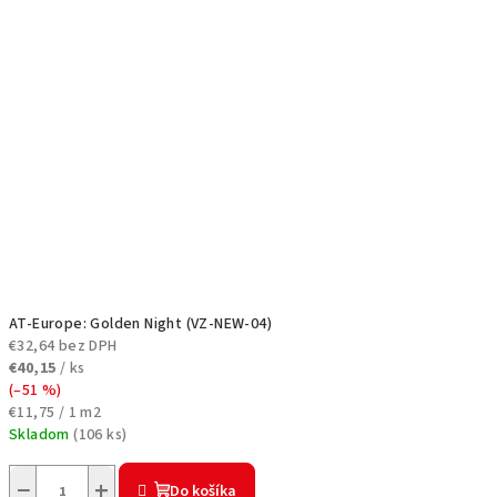
AT-Europe: Golden Night (VZ-NEW-04)
€32,64 bez DPH
€40,15
/ ks
(–51 %)
Jednotková
€11,75 / 1 m2
cena:
Skladom
(
106 ks
)
−
+
Do košíka