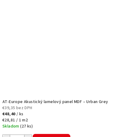
AT-Europe Akustický lamelový panel MDF – Urban Grey
€39,35 bez DPH
€48,40
/ ks
Jednotková
€28,81 / 1 m2
cena:
Skladom
(
27 ks
)