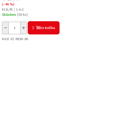
(–46 %)
Jednotková
€16,45 / 1 m2
cena:
Skladom
(
50 ks
)
−
+
Do košíka
Kód:
VZ-NEW-06