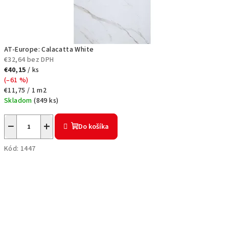
-
E
u
AT-Europe: Calacatta White
€32,64 bez DPH
r
€40,15
/ ks
(–61 %)
o
Jednotková
€11,75 / 1 m2
cena:
Skladom
(
849 ks
)
p
e
−
+
Do košíka
Kód:
1447