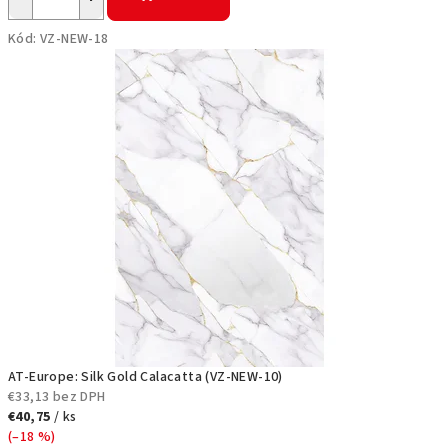
k
Kód:
VZ-NEW-18
l
a
d
y
n
a
s
t
e
AT-Europe: Silk Gold Calacatta (VZ-NEW-10)
€33,13 bez DPH
n
€40,75
/ ks
(–18 %)