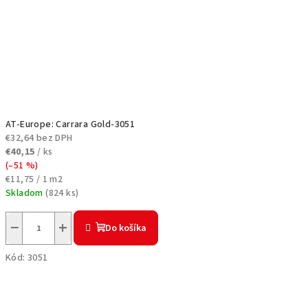
AT-Europe: Carrara Gold-3051
€32,64 bez DPH
€40,15
/ ks
(–51 %)
Jednotková
€11,75 / 1 m2
cena:
Skladom
(
824 ks
)
−
+
Do košíka
Kód:
3051