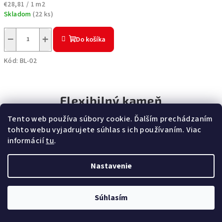
Jednotková
€28,81 / 1 m2
cena:
Skladom
(
22 ks
)
−
+
Do košíka
Kód:
BL-02
Flexibilný kameň
Tento web používa súbory cookie. Ďalším prechádzaním
Novinka
Novinka
Novinka
Novinka
tohto webu vyjadrujete súhlas s ich používaním. Viac
Vodeodolný
Vodeodolný
informácií
tu
.
Nastavenie
Súhlasím