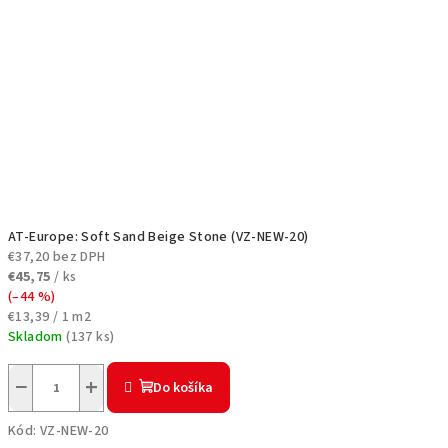
AT-Europe: Soft Sand Beige Stone (VZ-NEW-20)
€37,20 bez DPH
€45,75
/ ks
(–44 %)
Jednotková
€13,39 / 1 m2
cena:
Skladom
(
137 ks
)
−
+
Do košíka
Kód:
VZ-NEW-20