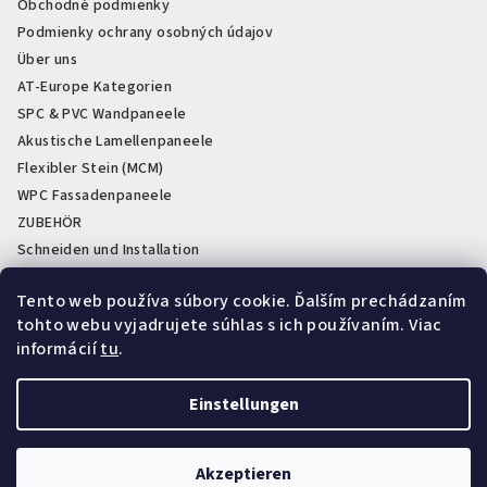
Obchodné podmienky
Podmienky ochrany osobných údajov
Über uns
AT-Europe Kategorien
SPC & PVC Wandpaneele
Akustische Lamellenpaneele
Flexibler Stein (MCM)
WPC Fassadenpaneele
ZUBEHÖR
Schneiden und Installation
PVC Sockelleisten weiß und schwarz
Tento web používa súbory cookie. Ďalším prechádzaním
Lagerabverkauf & Restposten
tohto webu vyjadrujete súhlas s ich používaním. Viac
Showroom a sklady AT-Obklad
informácií
tu
.
Einstellungen
Instagram
Copyright 2026
AT-obklad
. Alle Rechte vorbehalten.
Akzeptieren