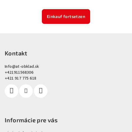
Einkauf fortsetzen
F
u
ß
Kontakt
z
Info
@
at-obklad.sk
e
+421911568306
i
+421 917 775 618
l
e
Informácie pre vás