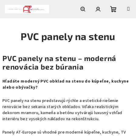
Skip
to
content
Shoppin
Search
Login
PVC panely na stenu
cart
PVC panely na stenu – moderná
renovácia bez búrania
Hľadáte moderný PVC obklad na stenu do kúpeľne, kuchyne
alebo obývačky?
PVC panely na stenu predstavujú rýchle a estetické riešenie
renovácie bez sekania starých obkladov. Vďaka realistickým
dekorom mramoru, kameňa a betónu vytvárajú luxusný vzhľad
interiéru bez vysokých nákladov na rekonštrukciu.
Panely AT-Europe sú vhodné pre moderné kúpeľne, kuchyne, TV