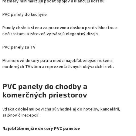
rozmery minimalizujú počet spojov a uľahčujú údržbu.
PVC panely do kuchyne
Panely chránia stenu za pracovnou doskou pred vlhkosťou a
nečistotami a zároveň vytvárajú elegantný dizajn.
PVC panely za TV
Mramorové dekory patria medzi najobľúbenejšie riešenia
moderných TV stien a reprezentatívnych obývacích izieb.
PVC panely do chodby a
komerčných priestorov
Vďaka odolnému povrchu sú vhodné aj do hotelov, kancelárií,
salónov či recepcií.
Najobľúbenejšie dekory PVC panelov