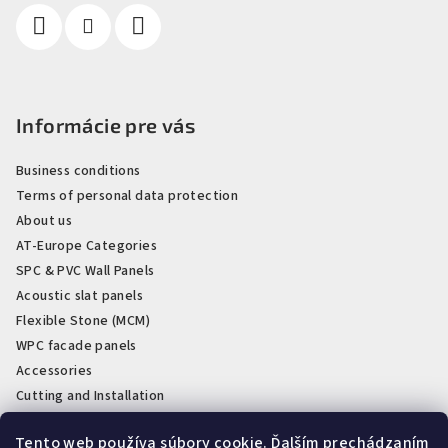
Informácie pre vás
Business conditions
Terms of personal data protection
About us
AT-Europe Categories
SPC & PVC Wall Panels
Acoustic slat panels
Flexible Stone (MCM)
WPC facade panels
Accessories
Cutting and Installation
Plastic skirting boards
Tento web používa súbory cookie. Ďalším prechádzaním
Clearance & last stock