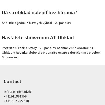
Dá sa obklad nalepiť bez búrania?
Áno. Ide o jednu z hlavných výhod PVC panelov.
Navštívte showroom AT-Obklad
Prezrite si reálne vzory PVC panelov osobne v showroome AT-
Obklad v Rovinke alebo si objednajte online s doručením po celom
Slovensku.
F
o
o
Contact
t
info
@
at-obklad.sk
e
+421911568306
r
+421 917 775 618