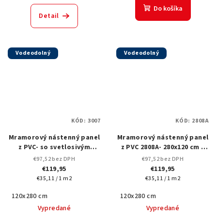
Do košíka
Detail
Vodeodolný
Vodeodolný
KÓD:
3007
KÓD:
2808A
Mramorový nástenný panel
Mramorový nástenný panel
z PVC- so svetlosivým
z PVC 2808A- 280x120 cm s
mramorovým dizajnom a
elegantným hnedo-sivým
€97,52 bez DPH
€97,52 bez DPH
tmavým žilkovaním-3007-
búrkovým vzorom
€119,95
€119,95
120x280 cm
Jednotková
Jednotková
€35,11 / 1 m2
€35,11 / 1 m2
cena:
cena:
120x280 cm
120x280 cm
Vypredané
Vypredané