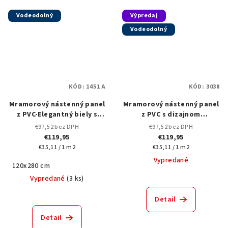
Vodeodolný
Výpredaj
Vodeodolný
KÓD:
1451 A
KÓD:
3038
Mramorový nástenný panel
Mramorový nástenný panel
z PVC-Elegantný biely s
z PVC s dizajnom
výraznými sivými a
Bookmatch-280x 120 cm
€97,52 bez DPH
€97,52 bez DPH
zlatohnedými
€119,95
€119,95
žilkami,-1451A-120x280 cm
Jednotková
Jednotková
€35,11 / 1 m2
€35,11 / 1 m2
cena:
cena:
Vypredané
120x280 cm
Vypredané
(
3 ks
)
Detail
Detail