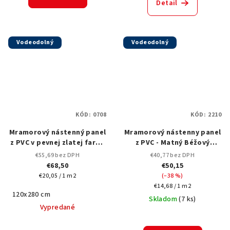
Detail
Vodeodolný
Vodeodolný
KÓD:
0708
KÓD:
2210
Mramorový nástenný panel
Mramorový nástenny panel
z PVC v pevnej zlatej farbe
z PVC - Matný Béžový
s hladkým, embosovaným
Mramor s Teplým
€55,69 bez DPH
€40,77 bez DPH
povrchom, 0708-120x280 cm
Podtónom (2210)
€68,50
€50,15
Jednotková
€20,05 / 1 m2
(–38 %)
cena:
Jednotková
€14,68 / 1 m2
120x280 cm
cena:
Skladom
(
7 ks
)
Vypredané