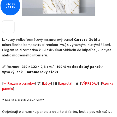
€82,10
–51 %
Luxusný veľkoformátový mramorový panel
Carrara Gold
z
minerálneho kompozitu (Premium PVC) s výraznými zlatými žilami.
Elegantná alternatíva ku klasickému obkladu do kúpeľne, kuchyne
alebo moderného interiéru.
📏 Rozmer:
280 × 122 × 0,3 cm
💧
100 % vodeodolný panel
✨
vysoký lesk – mramorový efekt
[
✂ Rezanie panelov
] 🛠 [
Lišty
] | 🧪 [
Lepidlá
] | 🔥 [
VÝPREDAJ
] [
Vzorka
panelu
]
❓ Nie ste si istí dekorom?
Objednajte si vzorku panelu a overte si farbu, lesk a povrch naživo.