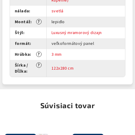
kúpeľne)
nálada
:
svetlá
?
Montáž
:
lepidlo
Štýl
:
Luxusný mramorový dizajn
formát
:
veľkoformátový panel
?
Hrúbka
:
3 mm
?
Šírka /
122x280 cm
Dĺžka
:
Súvisiaci tovar