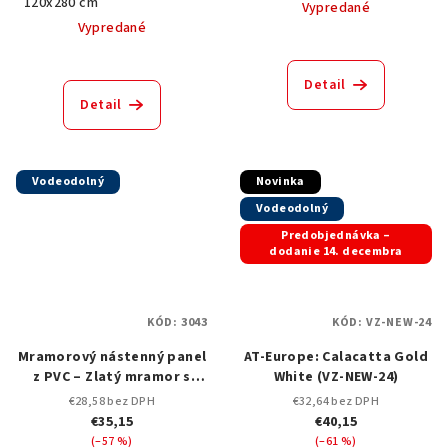
120x280 cm
Vypredané
Vypredané
Detail
Detail
Vodeodolný
Novinka
Vodeodolný
Predobjednávka –
dodanie 14. decembra
KÓD:
3043
KÓD:
VZ-NEW-24
Mramorový nástenný panel
AT-Europe: Calacatta Gold
z PVC – Zlatý mramor s
White (VZ-NEW-24)
vysokým leskom (Jantár)
€28,58 bez DPH
€32,64 bez DPH
-3043-120x280 cm
€35,15
€40,15
(–57 %)
(–61 %)