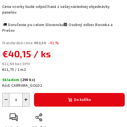
Cena vzorky bude odpočítaná z vašej následnej objednávky
panelov.
🚚 Doručenie po celom Slovensku🏢 Osobný odber Rovinka a
Prešov
štandardná cena:
€82,10
–51 %
€40,15
/ ks
€32,64 bez DPH
Jednotková
€11,75 / 1 m2
cena:
Skladom
(
290 ks
)
Kód:
CARRARA_GOLD2
−
+
Do košíka