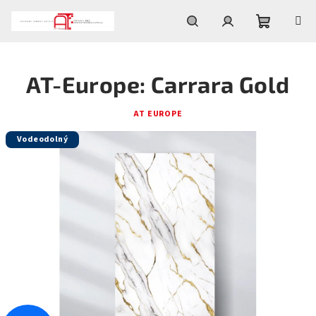
Prejsť
na
obsah
Nákupn
Hľadať
Prihlásenie
AT-Europe: Carrara Gold
košík
AT EUROPE
Vodeodolný