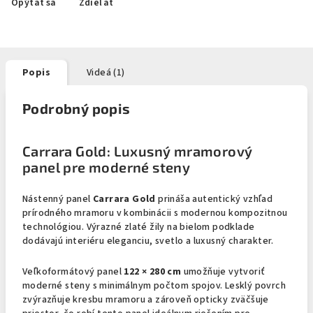
Opýtať sa
Zdieľať
Popis
Videá (1)
Podrobný popis
Carrara Gold: Luxusný mramorový
panel pre moderné steny
Nástenný panel
Carrara Gold
prináša autentický vzhľad
prírodného mramoru v kombinácii s modernou kompozitnou
technológiou. Výrazné zlaté žily na bielom podklade
dodávajú interiéru eleganciu, svetlo a luxusný charakter.
Veľkoformátový panel
122 × 280 cm
umožňuje vytvoriť
moderné steny s minimálnym počtom spojov. Lesklý povrch
zvýrazňuje kresbu mramoru a zároveň opticky zväčšuje