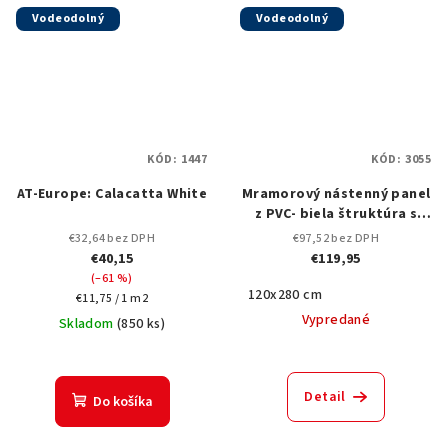
Vodeodolný
Vodeodolný
KÓD:
1447
KÓD:
3055
AT-Europe: Calacatta White
Mramorový nástenný panel
z PVC- biela štruktúra s
jemnými sivými a zlatými
€32,64 bez DPH
€97,52 bez DPH
žilami-3055 -120x280 cm
€40,15
€119,95
(–61 %)
120x280 cm
Jednotková
€11,75 / 1 m2
cena:
Vypredané
Skladom
(
850 ks
)
Detail
Do košíka