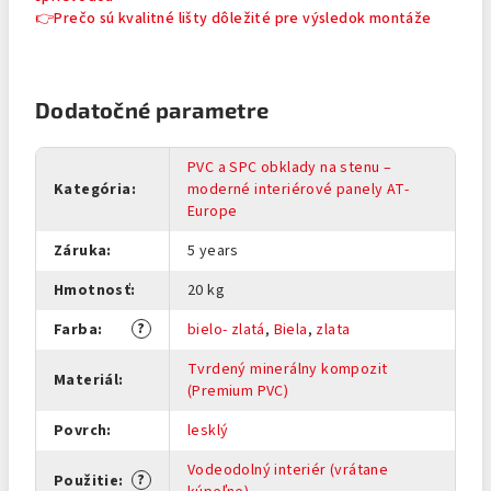
👉Prečo sú kvalitné lišty dôležité pre výsledok montáže
Dodatočné parametre
PVC a SPC obklady na stenu –
Kategória
:
moderné interiérové panely AT-
Europe
Záruka
:
5 years
Hmotnosť
:
20 kg
?
Farba
:
bielo- zlatá
,
Biela
,
zlata
Tvrdený minerálny kompozit
Materiál
:
(Premium PVC)
Povrch
:
lesklý
Vodeodolný interiér (vrátane
?
Použitie
: