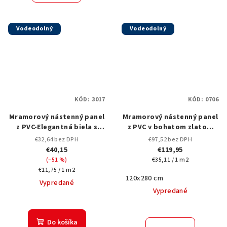
Vodeodolný
Vodeodolný
KÓD:
3017
KÓD:
0706
Mramorový nástenný panel
Mramorový nástenný panel
z PVC-Elegantná biela s
z PVC v bohatom zlatom
jemnými čiernymi čiarovými
odtieni so
€32,64 bez DPH
€97,52 bez DPH
žilami-3017-122x280 cm
štruktúrovaným,
€40,15
€119,95
vzorovaným povrchom,
Jednotková
(–51 %)
€35,11 / 1 m2
0706-120x280 cm
Jednotková
cena:
€11,75 / 1 m2
120x280 cm
cena:
Vypredané
Vypredané
Do košíka