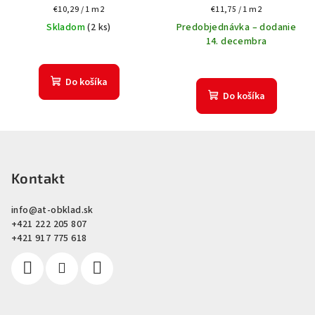
Jednotková
Jednotková
€10,29 / 1 m2
€11,75 / 1 m2
cena:
cena:
Skladom
(
2 ks
)
Predobjednávka – dodanie
14. decembra
Do košíka
Do košíka
Z
á
p
Kontakt
ä
info
@
at-obklad.sk
t
+421 222 205 807
i
+421 917 775 618
e