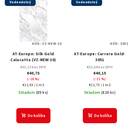
Vodeodolný
Vodeodolný
KÓD:
VZ-NEW-10
KÓD:
3051
AT-Europe: Silk Gold
AT-Europe: Carrara Gold-
Calacatta (VZ-NEW-10)
3051
€33,13 bez DPH
€32,64 bez DPH
€40,75
€40,15
(–18 %)
(–51 %)
Jednotková
Jednotková
€11,93 / 1 m2
€11,75 / 1 m2
cena:
cena:
Skladom
(
89 ks
)
Skladom
(
826 ks
)
Do košíka
Do košíka