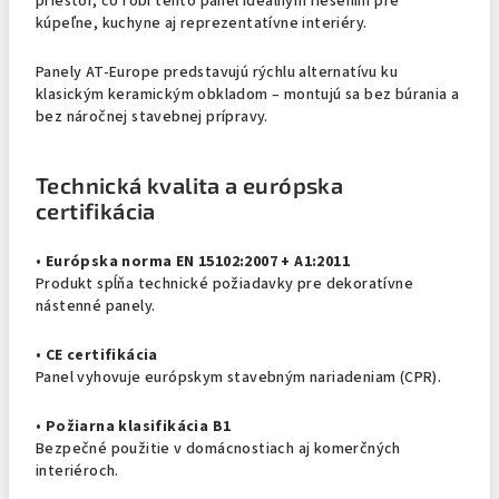
priestor, čo robí tento panel ideálnym riešením pre
kúpeľne, kuchyne aj reprezentatívne interiéry.
Panely AT-Europe predstavujú rýchlu alternatívu ku
klasickým keramickým obkladom – montujú sa bez búrania a
bez náročnej stavebnej prípravy.
Technická kvalita a európska
certifikácia
•
Európska norma EN 15102:2007 + A1:2011
Produkt spĺňa technické požiadavky pre dekoratívne
nástenné panely.
•
CE certifikácia
Panel vyhovuje európskym stavebným nariadeniam (CPR).
•
Požiarna klasifikácia B1
Bezpečné použitie v domácnostiach aj komerčných
interiéroch.