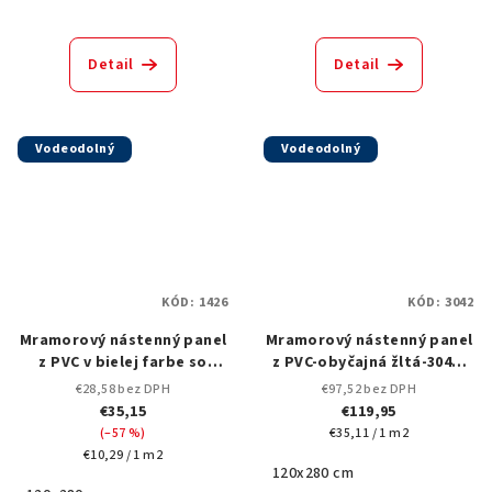
Detail
Detail
Vodeodolný
Vodeodolný
KÓD:
1426
KÓD:
3042
Mramorový nástenný panel
Mramorový nástenný panel
z PVC v bielej farbe so
z PVC-obyčajná žltá-3042-
zlatým žilkovaním, 1426-
120x280 cm
€28,58 bez DPH
€97,52 bez DPH
120x280 cm
€35,15
€119,95
Jednotková
(–57 %)
€35,11 / 1 m2
Jednotková
cena:
€10,29 / 1 m2
120x280 cm
cena: