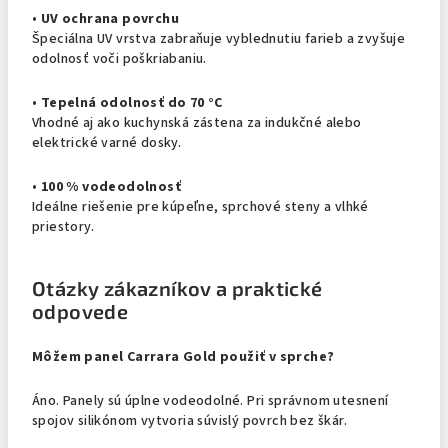
•
UV ochrana povrchu
Špeciálna UV vrstva zabraňuje vyblednutiu farieb a zvyšuje
odolnosť voči poškriabaniu.
•
Tepelná odolnosť do 70 °C
Vhodné aj ako kuchynská zástena za indukčné alebo
elektrické varné dosky.
•
100 % vodeodolnosť
Ideálne riešenie pre kúpeľne, sprchové steny a vlhké
priestory.
Otázky zákazníkov a praktické
odpovede
Môžem panel Carrara Gold použiť v sprche?
Áno. Panely sú úplne vodeodolné. Pri správnom utesnení
spojov silikónom vytvoria súvislý povrch bez škár.