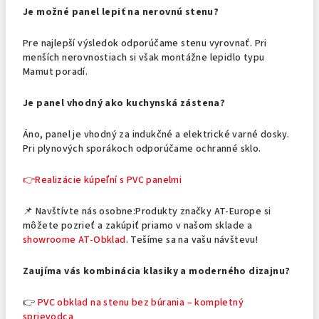
Je možné panel lepiť na nerovnú stenu?
Pre najlepší výsledok odporúčame stenu vyrovnať. Pri
menších nerovnostiach si však montážne lepidlo typu
Mamut poradí.
Je panel vhodný ako kuchynská zástena?
Áno, panel je vhodný za indukčné a elektrické varné dosky.
Pri plynových sporákoch odporúčame ochranné sklo.
👉Realizácie kúpeľní s PVC panelmi
📌 Navštívte nás osobne:
Produkty značky AT-Europe si
môžete pozrieť a zakúpiť priamo v našom sklade a
showroome AT-Obklad
. Tešíme sa na vašu návštevu!
Zaujíma vás kombinácia klasiky a moderného dizajnu?
👉
PVC obklad na stenu bez búrania – kompletný
sprievodca