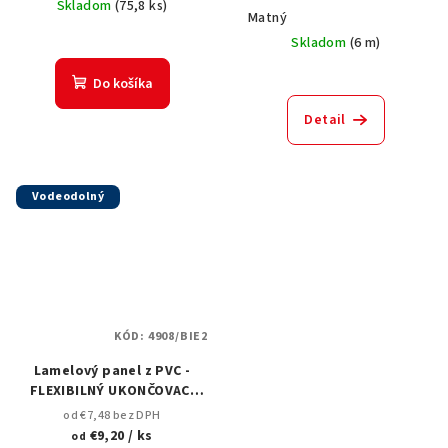
Skladom
(
75,8 ks
)
Matný
Skladom
(
6 m
)
Do košíka
Detail
Vodeodolný
KÓD:
4908/BIE2
Lamelový panel z PVC -
FLEXIBILNÝ UKONČOVACÍ
PROFIL - biely dub matný
od €7,48 bez DPH
M309
€9,20
/ ks
od