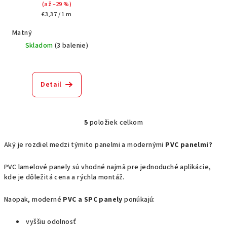
(až –29 %)
Jednotková
€3,37 / 1 m
cena:
Matný
Skladom
(
3 balenie
)
Detail
5
položiek celkom
O
v
Aký je rozdiel medzi týmito panelmi a modernými
PVC panelmi?
l
á
PVC lamelové panely sú vhodné najmä pre jednoduché aplikácie,
d
kde je dôležitá cena a rýchla montáž.
a
c
Naopak, moderné
PVC a SPC panely
ponúkajú:
i
e
vyššiu odolnosť