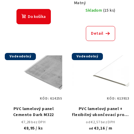
t
Matný
o
Skladom
(
15 ks
)
Do košíka
v
Detail
Vodeodolný
Vodeodolný
KÓD:
614255
KÓD:
613913
PVC lamelový panel
PVC lamelový panel +
Cemento Dark M322
flexibilný ukončovací profil
White Matt M101
€7,28 bez DPH
od €2,57 bez DPH
€8,95
/ ks
€3,16
/ m
od