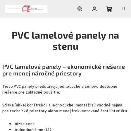
Prejsť
na
obsah
Nákupn
Hľadať
Prihlásenie
PVC lamelové panely na
košík
stenu
PVC lamelové panely – ekonomické riešenie
pre menej náročné priestory
Tieto PVC panely predstavujú jednoduché a cenovo dostupné
riešenie pre základné použitie.
Vďaka ľahkej konštrukcii a jednoduchej montáži sú vhodné najmä
pre technické priestory alebo menej frekventované časti interiéru.
nízka cena
jednoduchá montáž