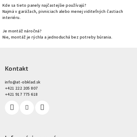
Kde sa tieto panely najčastejšie používajú?
Najmä v garážach, pivniciach alebo menej viditeľných častiach
interiéru.
Je montáž náročná?
Nie, montáž je rýchla a jednoduchá bez potreby búrania.
Z
á
p
Kontakt
ä
info
@
at-obklad.sk
t
+421 222 205 807
i
+421 917 775 618
e