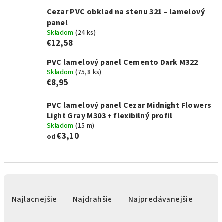
Cezar PVC obklad na stenu 321 – lamelový
panel
Skladom
(
24 ks
)
€12,58
PVC lamelový panel Cemento Dark M322
Skladom
(
75,8 ks
)
€8,95
PVC lamelový panel Cezar Midnight Flowers
Light Gray M303 + flexibilný profil
Skladom
(
15 m
)
€3,10
od
R
a
Najlacnejšie
Najdrahšie
Najpredávanejšie
d