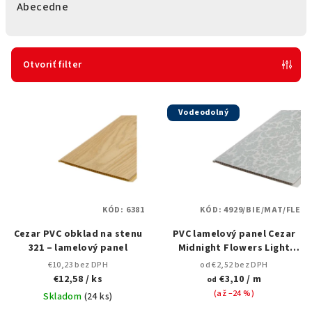
e
Abecedne
n
i
e
Otvoriť filter
p
V
r
Vodeodolný
ý
o
p
d
i
u
s
k
p
t
KÓD:
6381
KÓD:
4929/BIE/MAT/FLE
r
o
Cezar PVC obklad na stenu
PVC lamelový panel Cezar
o
v
321 – lamelový panel
Midnight Flowers Light
d
Gray M303 + flexibilný
€10,23 bez DPH
od €2,52 bez DPH
u
profil
€12,58
/ ks
€3,10
/ m
od
k
(až –24 %)
Skladom
(
24 ks
)