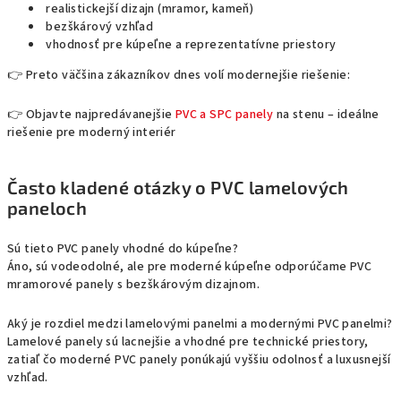
p
realistickejší dizajn (mramor, kameň)
bezškárový vzhľad
r
vhodnosť pre kúpeľne a reprezentatívne priestory
v
k
👉 Preto väčšina zákazníkov dnes volí modernejšie riešenie:
y
v
👉 Objavte najpredávanejšie
PVC a SPC panely
na stenu – ideálne
ý
riešenie pre moderný interiér
p
i
Často kladené otázky o PVC lamelových
s
paneloch
u
Sú tieto PVC panely vhodné do kúpeľne?
Áno, sú vodeodolné, ale pre moderné kúpeľne odporúčame PVC
mramorové panely s bezškárovým dizajnom.
Aký je rozdiel medzi lamelovými panelmi a modernými PVC panelmi?
Lamelové panely sú lacnejšie a vhodné pre technické priestory,
zatiaľ čo moderné PVC panely ponúkajú vyššiu odolnosť a luxusnejší
vzhľad.