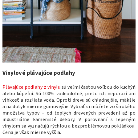
Vinylové plávajúce podlahy
Plávajúce podlahy z vinylu
sú veľmi častou voľbou do kuchýň
alebo kúpeľní. Sú 100% vodeodolné, preto ich neporazí ani
vlhkosť a rozliata voda. Oproti drevu sú chladnejšie, mäkšie
a na dotyk mierne gumovejšie. Vybrať si môžete zo širokého
množstva typov – od teplých drevených prevedení až po
industriálne kamenisté dekory. V porovnaní s lepeným
vinylom sa vyznačujú rýchlou a bezproblémovou pokládkou.
Cena je však mierne vyššia.