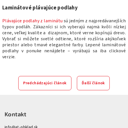
Laminátové plávajúce podlahy
Plávajúce podlahy z laminátu
sú jedným z najpredávanejších
typov podláh. Zákazníci si ich vyberajú najmä kvôli nízkej
cene, veľkej kvalite a dizajnom, ktoré verne kopírujú drevo.
Vybrať si môžete svetlé odtiene, ktoré rozšíria akýkoľvek
priestor alebo tmavé elegantné farby. Lepené laminátové
podlahy v ponuke nenájdete – vyrábajú sa iba clickové
verzie.
Predchádzajúci článok
Ďalší článok
Z
á
p
Kontakt
ä
info
@
at-obklad.sk