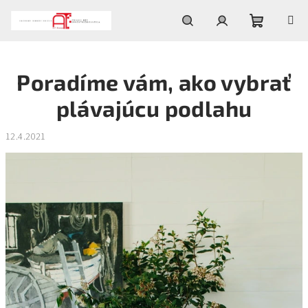
Prejsť
na
obsah
Nákupn
Hľadať
Prihlásenie
Poradíme vám, ako vybrať
košík
plávajúcu podlahu
12.4.2021