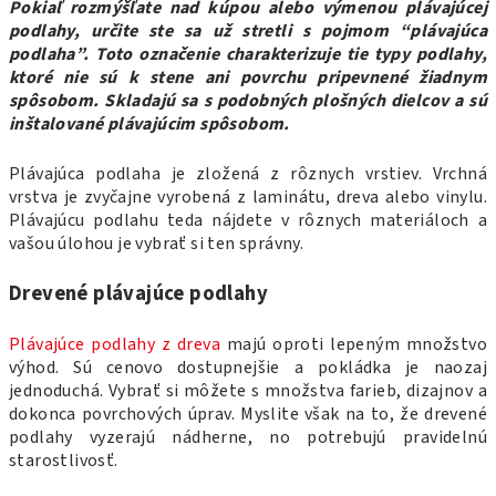
Pokiaľ rozmýšľate nad kúpou alebo výmenou plávajúcej
podlahy, určite ste sa už stretli s pojmom “plávajúca
podlaha”. Toto označenie charakterizuje tie typy podlahy,
ktoré nie sú k stene ani povrchu pripevnené žiadnym
spôsobom. Skladajú sa s podobných plošných dielcov a sú
inštalované plávajúcim spôsobom.
Plávajúca podlaha je zložená z rôznych vrstiev. Vrchná
vrstva je zvyčajne vyrobená z laminátu, dreva alebo vinylu.
Plávajúcu podlahu teda nájdete v rôznych materiáloch a
vašou úlohou je vybrať si ten správny.
Drevené plávajúce podlahy
Plávajúce podlahy z dreva
majú oproti lepeným množstvo
výhod. Sú cenovo dostupnejšie a pokládka je naozaj
jednoduchá. Vybrať si môžete s množstva farieb, dizajnov a
dokonca povrchových úprav. Myslite však na to, že drevené
podlahy vyzerajú nádherne, no potrebujú pravidelnú
starostlivosť.