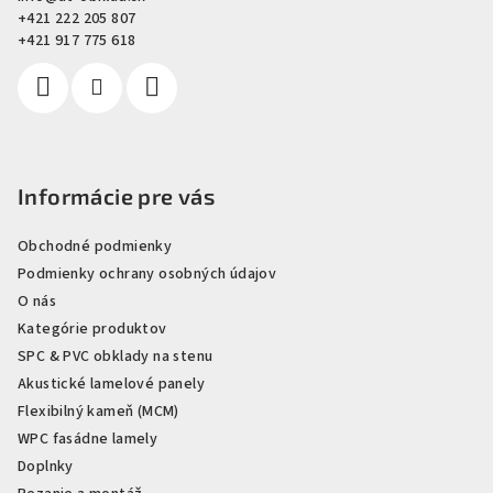
t
+421 222 205 807
i
+421 917 775 618
e
Informácie pre vás
Obchodné podmienky
Podmienky ochrany osobných údajov
O nás
Kategórie produktov
SPC & PVC obklady na stenu
Akustické lamelové panely
Flexibilný kameň (MCM)
WPC fasádne lamely
Doplnky