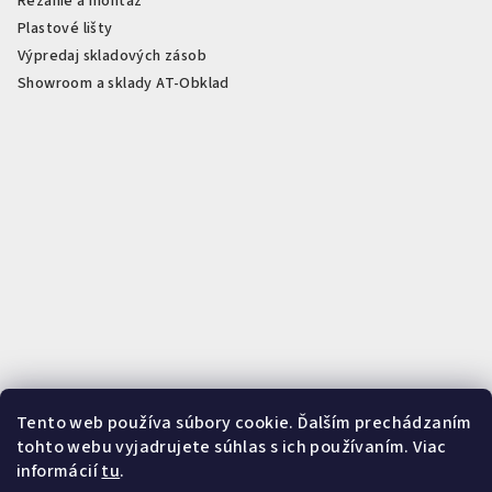
Rezanie a montáž
Plastové lišty
Výpredaj skladových zásob
Showroom a sklady AT-Obklad
Tento web používa súbory cookie. Ďalším prechádzaním
Rezanie na mieru podľa vašich potrieb
Presné rezanie PVC, SPC,
tohto webu vyjadrujete súhlas s ich používaním. Viac
akustických panelov, WPC panelov a profilov. Zistiť viac o službe
informácií
tu
.
rezania.
Zistiť viac o rezaní