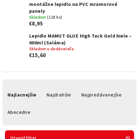
montážne lepidlo na PVC mramorové
panely
Skladom
(
128 ks
)
€8,95
Lepidlo MAMUT GLUE High Tack Gold biele –
600ml (Saláma)
Skladom u dodávateľa
€15,60
R
a
Najlacnejšie
Najdrahšie
Najpredávanejšie
d
e
Abecedne
n
i
e
Otvoriť filter