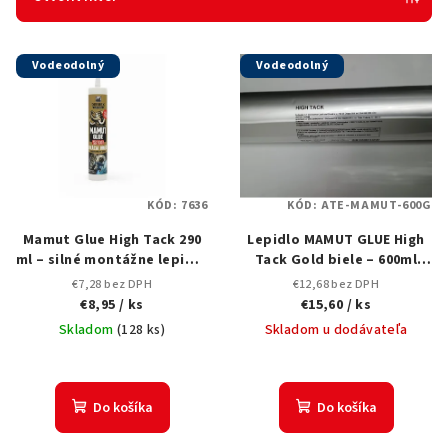
p
V
r
Vodeodolný
Vodeodolný
ý
o
p
d
i
u
s
k
p
t
KÓD:
7636
KÓD:
ATE-MAMUT-600G
r
o
Mamut Glue High Tack 290
Lepidlo MAMUT GLUE High
o
v
ml – silné montážne lepidlo
Tack Gold biele – 600ml
d
na PVC mramorové panely
(Saláma)
€7,28 bez DPH
€12,68 bez DPH
u
€8,95
/ ks
€15,60
/ ks
k
Skladom
(
128 ks
)
Skladom u dodávateľa
t
o
Do košíka
Do košíka
v