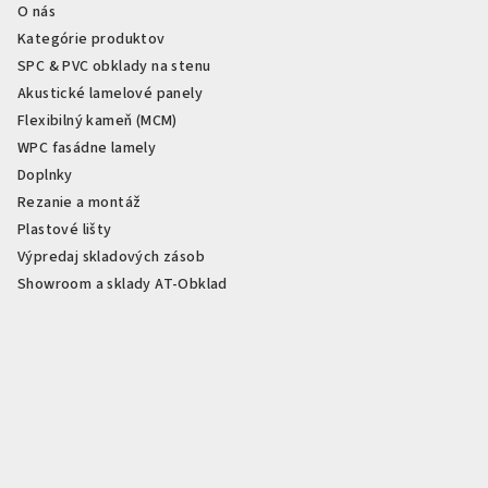
s
O nás
u
Kategórie produktov
SPC & PVC obklady na stenu
Akustické lamelové panely
Flexibilný kameň (MCM)
WPC fasádne lamely
Doplnky
Rezanie a montáž
Plastové lišty
Výpredaj skladových zásob
Showroom a sklady AT-Obklad