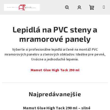
Prejsť
na
obsah
Nákupn
Hľadať
Prihlásenie
Lepidlá na PVC steny a
košík
mramorové panely
Vyberte si profesionálne lepidlá určené na montáž PVC
mramorových panelov a stenových obkladov. Ideálne pre pevné,
trvácne a jednoduché lepenie.
Mamut Glue High Tack 290 ml
Najpredávanejšie
Mamut Glue High Tack 290 ml – silné