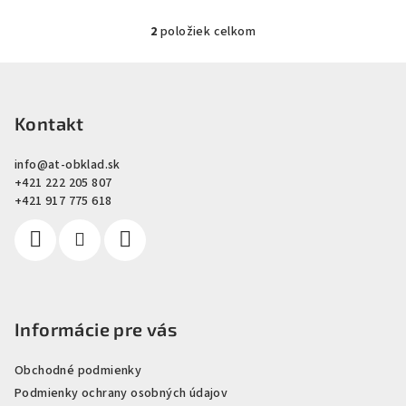
2
položiek celkom
O
v
Z
l
á
á
p
Kontakt
d
a
ä
c
info
@
at-obklad.sk
t
+421 222 205 807
i
i
+421 917 775 618
e
e
p
r
v
k
y
Informácie pre vás
v
ý
Obchodné podmienky
p
i
Podmienky ochrany osobných údajov