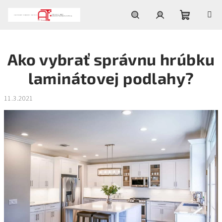
Prejsť
na
obsah
Nákupn
Hľadať
Prihlásenie
Ako vybrať správnu hrúbku
košík
laminátovej podlahy?
11.3.2021