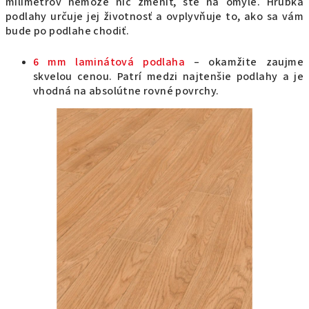
milimetrov nemôže nič zmeniť, ste na omyle. Hrúbka
podlahy určuje jej životnosť a ovplyvňuje to, ako sa vám
bude po podlahe chodiť.
6 mm laminátová podlaha
– okamžite zaujme
skvelou cenou. Patrí medzi najtenšie podlahy a je
vhodná na absolútne rovné povrchy.