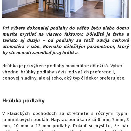
Pri výbere dokonalej podlahy do vášho bytu alebo domu
musíte myslieť na viacero faktorov. Dôležitá je farba a
takisto aj dizajn – od podlahy sa totiž odvíja celková
atmosféra v izbe. Rovnako dôležitým parametrom, ktorý
by ste nemali zanedbať je aj hrúbka.
Hrúbka je pri výbere podlahy maximálne dôležitá. Výber
vhodnej hrúbky podlahy závisí od vašich preferencií,
cenovej hladiny, ale aj toho, aký typ či dekor preferujete.
Hrúbka podlahy
V klasických obchodoch sa stretnete s rôznymi typmi
laminátových podláh. Najviac ponúkané sú 6 mm, 7 mm, 8
mm, 10 mm a 12 mm podlahy. Pokiaľ si myslíte, že pár