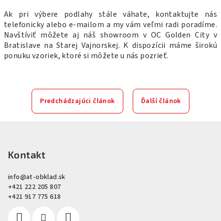
Ak pri výbere podlahy stále váhate, kontaktujte nás
telefonicky alebo e-mailom a my vám veľmi radi poradíme.
Navštíviť môžete aj náš showroom v OC Golden City v
Bratislave na Starej Vajnorskej. K dispozícii máme širokú
ponuku vzoriek, ktoré si môžete u nás pozrieť.
Predchádzajúci článok
Ďalší článok
Z
á
p
Kontakt
ä
info
@
at-obklad.sk
t
+421 222 205 807
i
+421 917 775 618
e