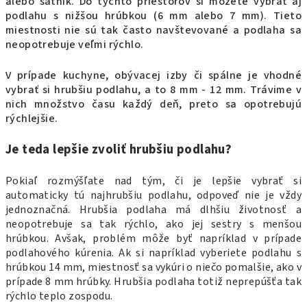
alebo šatník. Do týchto priestorov si môžete vybrať aj
podlahu s nižšou hrúbkou (6 mm alebo 7 mm). Tieto
miestnosti nie sú tak často navštevované a podlaha sa
neopotrebuje veľmi rýchlo.
V prípade kuchyne, obývacej izby či spálne je vhodné
vybrať si hrubšiu podlahu, a to 8 mm - 12 mm. Trávime v
nich množstvo času každý deň, preto sa opotrebujú
rýchlejšie.
Je teda lepšie zvoliť hrubšiu podlahu?
Pokiaľ rozmýšľate nad tým, či je lepšie vybrať si
automaticky tú najhrubšiu podlahu, odpoveď nie je vždy
jednoznačná. Hrubšia podlaha má dlhšiu životnosť a
neopotrebuje sa tak rýchlo, ako jej sestry s menšou
hrúbkou. Avšak, problém môže byť napríklad v prípade
podlahového kúrenia. Ak si napríklad vyberiete podlahu s
hrúbkou 14 mm, miestnosť sa vykúri o niečo pomalšie, ako v
prípade 8 mm hrúbky. Hrubšia podlaha totiž neprepúšťa tak
rýchlo teplo zospodu.