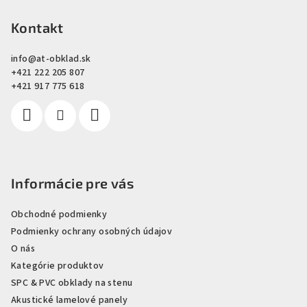
á
p
Kontakt
ä
info
@
at-obklad.sk
t
+421 222 205 807
i
+421 917 775 618
e
Informácie pre vás
Obchodné podmienky
Podmienky ochrany osobných údajov
O nás
Kategórie produktov
SPC & PVC obklady na stenu
Akustické lamelové panely