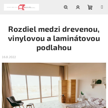
Prejsť
na
obsah
Nákupn
Hľadať
Prihlásenie
Rozdiel medzi drevenou,
košík
vinylovou a laminátovou
podlahou
16.8.2022