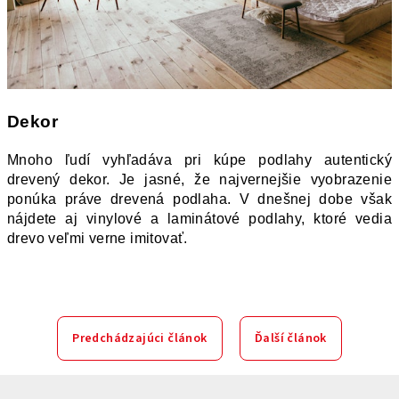
Dekor
Mnoho ľudí vyhľadáva pri kúpe podlahy autentický 
drevený dekor. Je jasné, že najvernejšie vyobrazenie 
ponúka práve drevená podlaha. V dnešnej dobe však 
nájdete aj vinylové a laminátové podlahy, ktoré vedia 
drevo veľmi verne imitovať. 
Predchádzajúci článok
Ďalší článok
Z