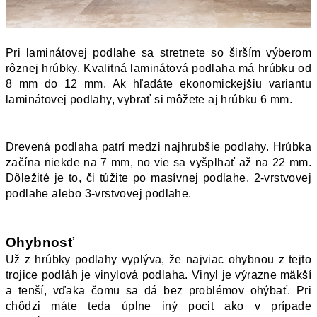
Pri laminátovej podlahe sa stretnete so širším výberom 
rôznej hrúbky. Kvalitná laminátová podlaha má hrúbku od 
8 mm do 12 mm. Ak hľadáte ekonomickejšiu variantu 
laminátovej podlahy, vybrať si môžete aj hrúbku 6 mm. 
Drevená podlaha patrí medzi najhrubšie podlahy. Hrúbka 
začína niekde na 7 mm, no vie sa vyšplhať až na 22 mm. 
Dôležité je to, či túžite po masívnej podlahe, 2-vrstvovej 
podlahe alebo 3-vrstvovej podlahe. 
Ohybnosť
Už z hrúbky podlahy vyplýva, že najviac ohybnou z tejto 
trojice podláh je vinylová podlaha. Vinyl je výrazne mäkší 
a tenší, vďaka čomu sa dá bez problémov ohýbať. Pri 
chôdzi máte teda úplne iný pocit ako v prípade 