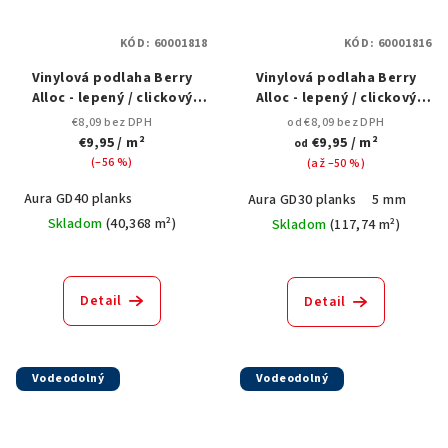
KÓD:
60001818
KÓD:
60001816
Vinylová podlaha Berry
Vinylová podlaha Berry
Alloc - lepený / clickový
Alloc - lepený / clickový
systém vinyl - Aura - Spring
systém vinyl - Aura - Winter
€8,09 bez DPH
od €8,09 bez DPH
Oak Nude
Oak Dark Brown
€9,95
/ m²
€9,95
/ m²
od
(–56 %)
(až –50 %)
Aura GD40 planks
Aura GD30 planks
5 mm
Skladom
(
40,368 m²
)
Skladom
(
117,74 m²
)
Detail
Detail
Vodeodolný
Vodeodolný