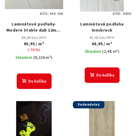
s
k
p
t
KÓD:
MD 196
KÓD:
8860
r
o
Laminátové podlahy-
Laminátová podlaha
o
v
Modern Stable dub 12mm-
Innsbruck
d
HRÚBKA 12mm bez V-drážky
€4,84 bez DPH
€5,65 bez DPH
u
€5,95
/ m²
€6,95
/ m²
k
(–59 %)
Skladom
(
2,48 m²
)
Skladom
(
9,226 m²
)
t
o
Do košíka
v
Do košíka
Vodeodolný