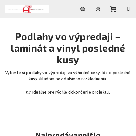
Prejsť
na
obsah
Nákupn
Hľadať
Prihlásenie
Podlahy vo výpredaji –
košík
laminát a vinyl posledné
kusy
Vyberte si podlahy vo výpredaji za výhodné ceny. Ide o posledné
kusy skladom bez ďalšieho naskladnenia.
👉 Ideálne pre rýchle dokončenie projektu.
Najpredávanejšie