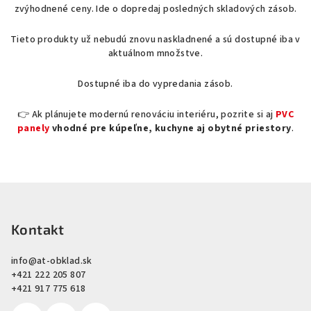
l
zvýhodnené ceny. Ide o dopredaj posledných skladových zásob.
á
d
Tieto produkty už nebudú znovu naskladnené a sú dostupné iba v
a
aktuálnom množstve.
c
i
Dostupné iba do vypredania zásob.
e
p
👉 Ak plánujete modernú renováciu interiéru, pozrite si aj
PVC
panely
vhodné pre kúpeľne, kuchyne aj obytné priestory
.
r
v
k
y
Z
v
á
ý
p
p
Kontakt
i
ä
s
info
@
at-obklad.sk
t
u
+421 222 205 807
i
+421 917 775 618
e