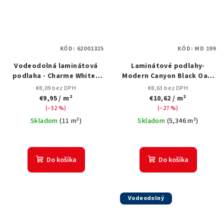
KÓD:
62001325
KÓD:
MD 199
Vodeodolná laminátová
Laminátové podlahy-
podlaha - Charme White -
Modern Canyon Black Oak-
Hrúbka 8 mm - so 4V-
HRÚBKA 12 mm-bez V-
€8,09 bez DPH
€8,63 bez DPH
drážkou
drážky
€9,95
/ m²
€10,62
/ m²
(–52 %)
(–27 %)
Skladom
(
11 m²
)
Skladom
(
5,346 m²
)
Do košíka
Do košíka
Vodeodolný