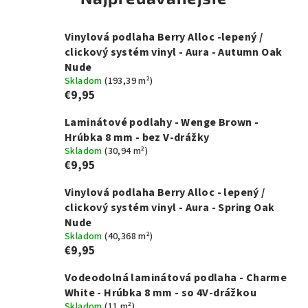
Vinylová podlaha Berry Alloc -lepený /
clickový systém vinyl - Aura - Autumn Oak
Nude
Skladom
(
193,39 m²
)
€9,95
Laminátové podlahy - Wenge Brown -
Hrúbka 8 mm - bez V-drážky
Skladom
(
30,94 m²
)
€9,95
Vinylová podlaha Berry Alloc - lepený /
clickový systém vinyl - Aura - Spring Oak
Nude
Skladom
(
40,368 m²
)
€9,95
Vodeodolná laminátová podlaha - Charme
White - Hrúbka 8 mm - so 4V-drážkou
Skladom
(
11 m²
)