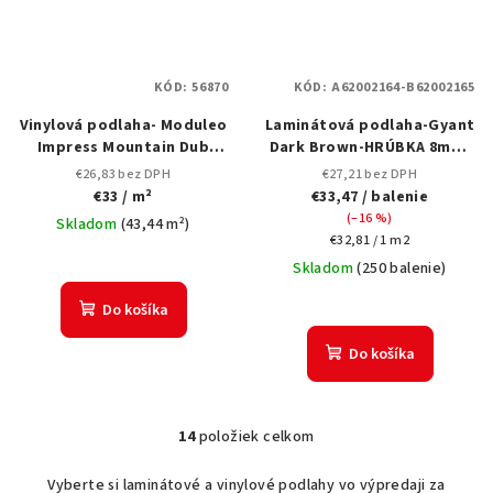
KÓD:
56870
KÓD:
A62002164-B62002165
Vinylová podlaha- Moduleo
Laminátová podlaha-Gyant
Impress Mountain Dub
Dark Brown-HRÚBKA 8mm-
56870
vzor rybia kosť-
€26,83 bez DPH
€27,21 bez DPH
Vodeodolný
€33
/ m²
€33,47
/ balenie
(–16 %)
Skladom
(
43,44 m²
)
Jednotková
€32,81 / 1 m2
cena:
Skladom
(
250 balenie
)
Do košíka
Do košíka
14
položiek celkom
O
v
Vyberte si laminátové a vinylové podlahy vo výpredaji za