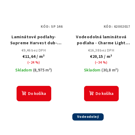
KÓD:
SP 146
KÓD:
62002017
Laminátové podlahy-
Vodeodolná laminátová
Supreme Harvest dub-
podlaha - Charme Light
HRÚBKA 12mm. s V-drážkou
Natural - hrúbka 8 mm - so
€9,46 bez DPH
€16,38 bez DPH
4V-drážkou
€11,64
/ m²
€20,15
/ m²
(–24 %)
(–34 %)
Skladom
(
8,975 m²
)
Skladom
(
30,8 m²
)
Do košíka
Do košíka
Vodeodolný