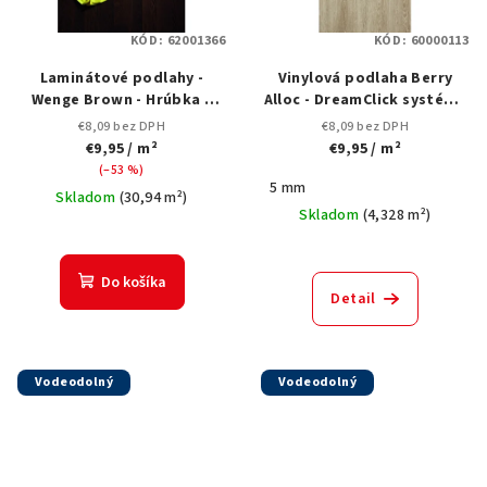
KÓD:
62001366
KÓD:
60000113
Laminátové podlahy -
Vinylová podlaha Berry
Wenge Brown - Hrúbka 8
Alloc - DreamClick systém -
mm - bez V-drážky
Toulon Oak 236L +
€8,09 bez DPH
€8,09 bez DPH
zodpovedajúce
€9,95
/ m²
€9,95
/ m²
príslušenstvo
(–53 %)
5 mm
Skladom
(
30,94 m²
)
Skladom
(
4,328 m²
)
Do košíka
Detail
Vodeodolný
Vodeodolný