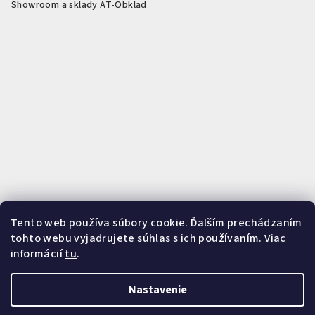
Showroom a sklady AT-Obklad
Tento web používa súbory cookie. Ďalším prechádzaním
Rezanie na mieru podľa vašich potrieb
Presné rezanie PVC, SPC,
tohto webu vyjadrujete súhlas s ich používaním. Viac
akustických panelov, WPC panelov a profilov. Zistiť viac o službe
informácií
tu
.
rezania.
Zistiť viac o rezaní
Nastavenie