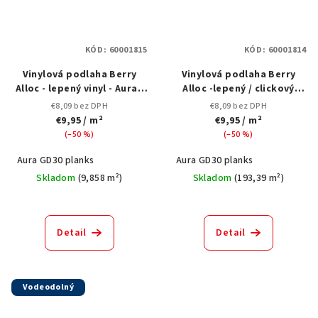
KÓD:
60001815
KÓD:
60001814
Vinylová podlaha Berry
Vinylová podlaha Berry
Alloc - lepený vinyl - Aura -
Alloc -lepený / clickový
Autumn Oak Honey
systém vinyl - Aura -
€8,09 bez DPH
€8,09 bez DPH
Autumn Oak Nude
€9,95
/ m²
€9,95
/ m²
(–50 %)
(–50 %)
Aura GD30 planks
Aura GD30 planks
Skladom
(
9,858 m²
)
Skladom
(
193,39 m²
)
Detail
Detail
Vodeodolný