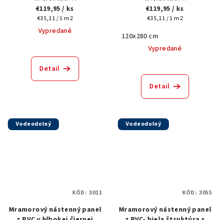
štruktúrovaným,
€119,95
/ ks
€119,95
/ ks
vzorovaným povrchom,
Jednotková
Jednotková
€35,11 / 1 m2
€35,11 / 1 m2
0706-120x280 cm
cena:
cena:
Vypredané
120x280 cm
Vypredané
Detail
Detail
Vodeodolný
Vodeodolný
KÓD:
3011
KÓD:
3055
Mramorový nástenný panel
Mramorový nástenný panel
z PVC v hlbokej čiernej
z PVC- biela štruktúra s