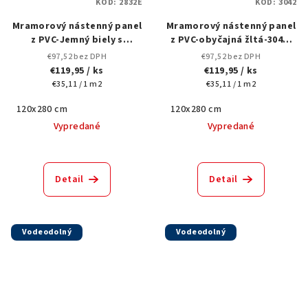
KÓD:
2832E
KÓD:
3042
Mramorový nástenný panel
Mramorový nástenný panel
z PVC-Jemný biely s
z PVC-obyčajná žltá-3042-
mäkkými sivými žilami -
120x280 cm
€97,52 bez DPH
€97,52 bez DPH
Elegantný dizajn -2832E-
€119,95
/ ks
€119,95
/ ks
120x280 cm
Jednotková
Jednotková
€35,11 / 1 m2
€35,11 / 1 m2
cena:
cena:
120x280 cm
120x280 cm
Vypredané
Vypredané
Detail
Detail
Vodeodolný
Vodeodolný