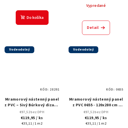
Vypredané
Do košíka
Detail
Vodeodolný
Vodeodolný
KÓD:
28291
KÓD:
0655
Mramorový nástenný panel
Mramorový nástenný panel
z PVC – Sivý Búrkový dizajn,
z PVC 0655 - 120x280 cm |
28291 , 280x120 cm
Čierny s výraznými bielymi
€97,52 bez DPH
€97,52 bez DPH
žilami (Matný povrch)
€119,95
/ ks
€119,95
/ ks
Jednotková
Jednotková
€35,11 / 1 m2
€35,11 / 1 m2