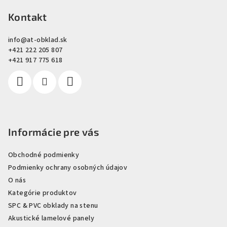
á
á
p
Kontakt
d
a
ä
c
info
@
at-obklad.sk
t
+421 222 205 807
i
i
+421 917 775 618
e
e
p
r
v
k
y
Informácie pre vás
v
ý
Obchodné podmienky
p
i
Podmienky ochrany osobných údajov
s
O nás
u
Kategórie produktov
SPC & PVC obklady na stenu
Akustické lamelové panely