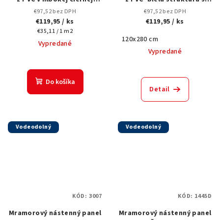
farbe s diagonálnymi
jemnými sivými a zlatými
€97,52 bez DPH
€97,52 bez DPH
zlatými líniami a
žilami-3055 -120x280 cm
€119,95
/ ks
€119,95
/ ks
pravidelným vzorom, 3011-
Jednotková
€35,11 / 1 m2
120x280 cm.
120x280 cm
cena:
Vypredané
Vypredané
Do košíka
Detail
Vodeodolný
Vodeodolný
KÓD:
3007
KÓD:
1445D
Mramorový nástenný panel
Mramorový nástenný panel