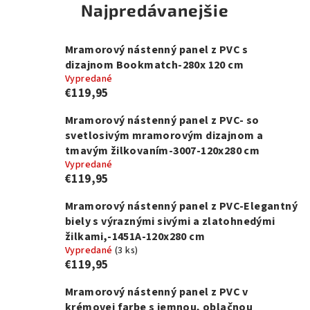
Najpredávanejšie
Mramorový nástenný panel z PVC s
dizajnom Bookmatch-280x 120 cm
Vypredané
€119,95
Mramorový nástenný panel z PVC- so
svetlosivým mramorovým dizajnom a
tmavým žilkovaním-3007-120x280 cm
Vypredané
€119,95
Mramorový nástenný panel z PVC-Elegantný
biely s výraznými sivými a zlatohnedými
žilkami,-1451A-120x280 cm
Vypredané
(
3 ks
)
€119,95
Mramorový nástenný panel z PVC v
krémovej farbe s jemnou, oblačnou