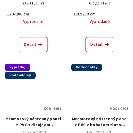
Jednotková
Jednotková
€35,11 / 1 m2
€35,11 / 1 m2
cena:
cena:
120x280 cm
120x280 cm
Vypredané
Vypredané
Detail
Detail
Výpredaj
Vodeodolný
Vodeodolný
KÓD:
3038
KÓD:
0706
Mramorový nástenný panel
Mramorový nástenný panel
z PVC s dizajnom
z PVC v bohatom zlatom
Bookmatch-280x 120 cm
odtieni so
€97,52 bez DPH
€97,52 bez DPH