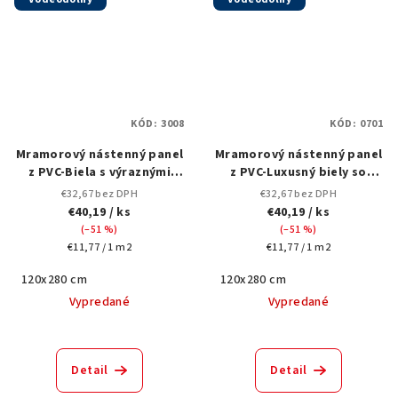
KÓD:
3008
KÓD:
0701
Mramorový nástenný panel
Mramorový nástenný panel
z PVC-Biela s výraznými
z PVC-Luxusný biely so
čiernymi žilami,-3008-
sivými žilami-0701-120x280
€32,67 bez DPH
€32,67 bez DPH
120x280 cm
cm,matný
€40,19
/ ks
€40,19
/ ks
(–51 %)
(–51 %)
Jednotková
Jednotková
€11,77 / 1 m2
€11,77 / 1 m2
cena:
cena:
120x280 cm
120x280 cm
Vypredané
Vypredané
Detail
Detail