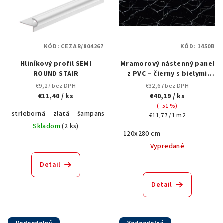
KÓD:
CEZAR/804267
KÓD:
1450B
Hliníkový profil SEMI
Mramorový nástenný panel
ROUND STAIR
z PVC – čierny s bielymi
žilkami-1450B- 280x 120 cm
€9,27 bez DPH
€32,67 bez DPH
€11,40
/ ks
€40,19
/ ks
(–51 %)
strieborná
zlatá
šampanské
Jednotková
€11,77 / 1 m2
cena:
Skladom
(
2 ks
)
120x280 cm
Vypredané
Detail
Detail
Vodeodolný
Vodeodolný