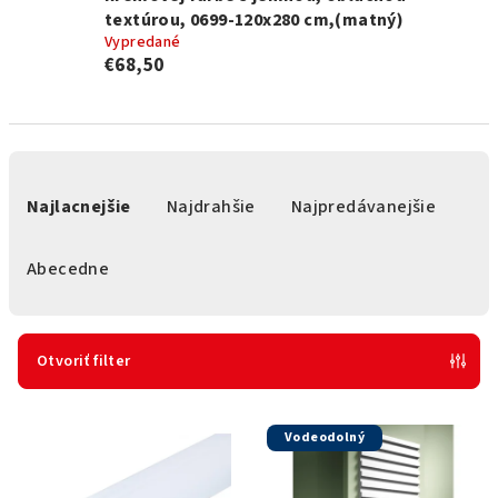
textúrou, 0699-120x280 cm,(matný)
Vypredané
€68,50
R
a
Najlacnejšie
Najdrahšie
Najpredávanejšie
d
e
Abecedne
n
i
e
Otvoriť filter
p
V
r
Vodeodolný
ý
o
p
d