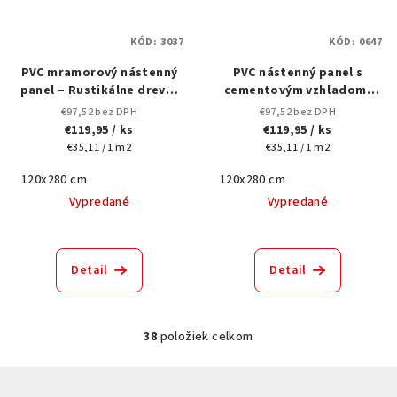
KÓD:
3037
KÓD:
0647
PVC mramorový nástenný
PVC nástenný panel s
panel – Rustikálne drevo,
cementovým vzhľadom,
hnedá farba, 280x120 cm
tmavo sivý -0647-120x280
€97,52 bez DPH
€97,52 bez DPH
cm
€119,95
/ ks
€119,95
/ ks
Jednotková
Jednotková
€35,11 / 1 m2
€35,11 / 1 m2
cena:
cena:
120x280 cm
120x280 cm
Vypredané
Vypredané
Detail
Detail
38
položiek celkom
O
v
Z
l