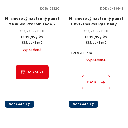
KÓD:
2831C
KÓD:
1450D-1
Mramorový nástenný panel
Mramorový nástenný panel
z PVC-so vzorom šedej-
z PVC-Tmavosivý s bielymi
Elegantný a odolný povrch-
bleskovými žilami1450D-1 -
€97,52 bez DPH
€97,52 bez DPH
2831C-120x280 cm
280x120cm
€119,95
/ ks
€119,95
/ ks
Jednotková
Jednotková
€35,11 / 1 m2
€35,11 / 1 m2
cena:
cena:
Vypredané
120x280 cm
Vypredané
Do košíka
Detail
Vodeodolný
Vodeodolný