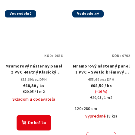
Vodeodolný
Vodeodolný
KÓD:
0686
KÓD:
0702
Mramorový nástenny panel
Mramorový nástenný panel
z PVC -Matný Klasický
z PVC – Svetlo krémový s
Svetlosivý Mramor (0686)
vlnitou textúrou (matný) –
€55,69 bez DPH
€55,69 bez DPH
0702 – 120×280 cm
€68,50
/ ks
€68,50
/ ks
Jednotková
€20,05 / 1 m2
(–16 %)
cena:
Jednotková
€20,05 / 1 m2
Skladom u dodávateľa
cena:
120x280 cm
Vypredané
(
8 ks
)
Do košíka