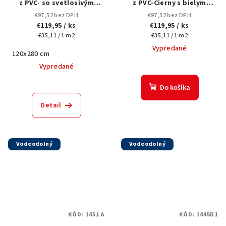
z PVC- so svetlosivým
z PVC-Čierny s bielym
mramorovým dizajnom a
vzorom siete-1445D
€97,52 bez DPH
€97,52 bez DPH
tmavým žilkovaním-3007-
-120x280 cm
€119,95
/ ks
€119,95
/ ks
120x280 cm
Jednotková
Jednotková
€35,11 / 1 m2
€35,11 / 1 m2
cena:
cena:
Vypredané
120x280 cm
Vypredané
Do košíka
Detail
Vodeodolný
Vodeodolný
KÓD:
1451 A
KÓD:
1445D1