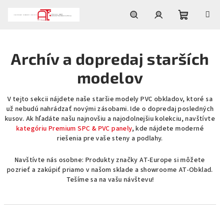
Prejsť
na
obsah
Nákupn
Hľadať
Prihlásenie
Archív a dopredaj starších
košík
modelov
V tejto sekcii nájdete naše staršie modely PVC obkladov, ktoré sa
už nebudú nahrádzať novými zásobami. Ide o dopredaj posledných
kusov. Ak hľadáte našu najnovšiu a najodolnejšiu kolekciu, navštívte
kategóriu Premium SPC & PVC panely
, kde nájdete moderné
riešenia pre vaše steny a podlahy.
Navštívte nás osobne: Produkty značky AT-Europe si môžete
pozrieť a zakúpiť priamo v našom sklade a showroome AT-Obklad.
Tešíme sa na vašu návštevu!