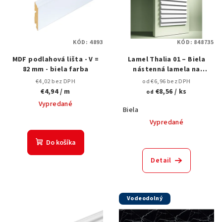
i
u
s
k
p
t
KÓD:
4893
KÓD:
848735
r
o
MDF podlahová lišta - V =
Lamel Thalia 01 – Biela
o
v
82 mm - biela farba
nástenná lamela na
d
maľovanie
€4,02 bez DPH
od €6,96 bez DPH
u
€4,94
/ m
€8,56
/ ks
od
k
Vypredané
Biela
t
Vypredané
o
Do košíka
v
Detail
Vodeodolný