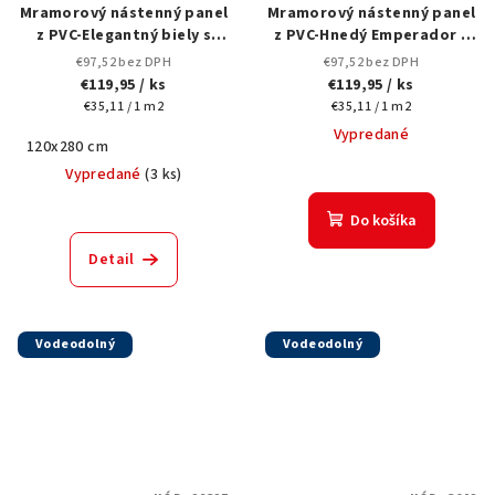
Mramorový nástenný panel
Mramorový nástenný panel
z PVC-Elegantný biely s
z PVC-Hnedý Emperador s
výraznými sivými a
jedinečnou pórovitou
€97,52 bez DPH
€97,52 bez DPH
zlatohnedými
textúrou-1445D1-120x280
€119,95
/ ks
€119,95
/ ks
žilkami,-1451A-120x280 cm
cm
Jednotková
Jednotková
€35,11 / 1 m2
€35,11 / 1 m2
cena:
cena:
Vypredané
120x280 cm
Vypredané
(
3 ks
)
Do košíka
Detail
Vodeodolný
Vodeodolný