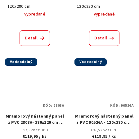
cena:
cena:
120x280 cm
120x280 cm
Vypredané
Vypredané
Detail
Detail
Vodeodolný
Vodeodolný
KÓD:
2808A
KÓD:
90526A
Mramorový nástenný panel
Mramorový nástenný panel
z PVC 2808A- 280x120 cm s
z PVC 90526A - 120x280 cm |
elegantným hnedo-sivým
Čierny s výraznými bielymi
€97,52 bez DPH
€97,52 bez DPH
búrkovým vzorom
žilami
€119,95
/ ks
€119,95
/ ks