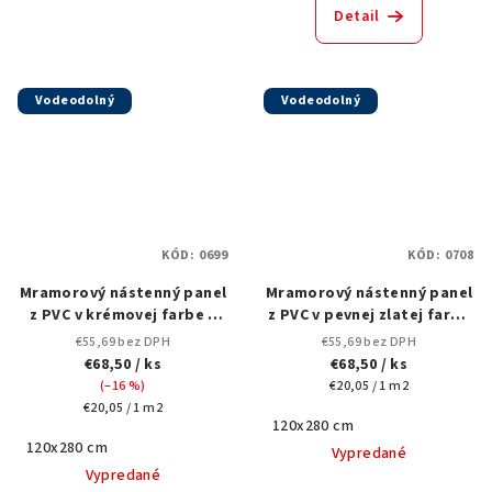
Detail
Vodeodolný
Vodeodolný
KÓD:
0699
KÓD:
0708
Mramorový nástenný panel
Mramorový nástenný panel
z PVC v krémovej farbe s
z PVC v pevnej zlatej farbe
jemnou, oblačnou
s hladkým, embosovaným
€55,69 bez DPH
€55,69 bez DPH
textúrou, 0699-120x280 cm,
povrchom, 0708-120x280 cm
€68,50
/ ks
€68,50
/ ks
(matný)
Jednotková
(–16 %)
€20,05 / 1 m2
Jednotková
cena:
€20,05 / 1 m2
120x280 cm
cena:
120x280 cm
Vypredané
Vypredané