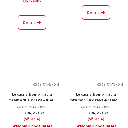
Vypredané
Detail
Detail
KÓD:
7384/KOM
KÓD:
7387/KOM
Luxusná kombinácia
Luxusná kombinácia
mramoru a dreva –Biele
mramoru a dreva-krémová
PVC mramor & Biele MDF
PVC mramoru a hnedého
od €78,25 bez DPH
od €78,25 bez DPH
akustické panely
akustického MDF panela
€96,25
/ ks
€96,25
/ ks
od
od
(až –37 %)
(až –37 %)
Skladom u dodávateľa
Skladom u dodávateľa