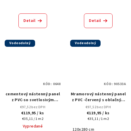
Detail
Detail
Vodeodolný
Vodeodolný
KÓD:
0648
KÓD:
90533A
cementový nástenný panel
Mramorový nástenný panel
z PVC-so svetlosivým
z PVC -červený s oblačným
vzorom-Univerzálny dizajn
vzorom - 90533A-120x280 cm
€97,52 bez DPH
€97,52 bez DPH
pre moderné interiéry-
| Odvážny a elegantný
€119,95
/ ks
€119,95
/ ks
0648-120x280 cm
dizajn
Jednotková
Jednotková
€35,11 / 1 m2
€35,11 / 1 m2
cena:
cena:
Vypredané
120x280 cm