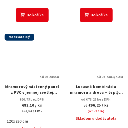
Do košíka
Do košíka
Vodeodolný
KÓD:
2805A
KÓD:
7381/KOM
Mramorový nástenný panel
Luxusná kombinácia
z PVC v jemnej svetlej
mramoru a dreva – teplý a
krémovej farbe s oblačnou
harmonický dizajn pre
€66,75 bez DPH
od €78,25 bez DPH
textúrou,2805A- 120x280 cm
moderné priestory
€82,10
/ ks
€96,25
/ ks
od
Jednotková
€24,03 / 1 m2
(až –37 %)
cena:
Skladom u dodávateľa
120x280 cm