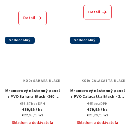
Detail
Detail
Vodeodolný
Vodeodolný
KÓD:
SAHARA BLACK
KÓD:
CALACATTA BLACK
Mramorový nástenný panel
Mramorový nástenný panel
z PVC-Sahara Black -260 x
z PVC-Calacatta Black - 260
122 x 0,3 cm
x 122 x 0,3 cm
€56,87 bez DPH
€65 bez DPH
€69,95
/ ks
€79,95
/ ks
Jednotková
Jednotková
€22,05 / 1 m2
€25,20 / 1 m2
cena:
cena:
Skladom u dodávateľa
Skladom u dodávateľa