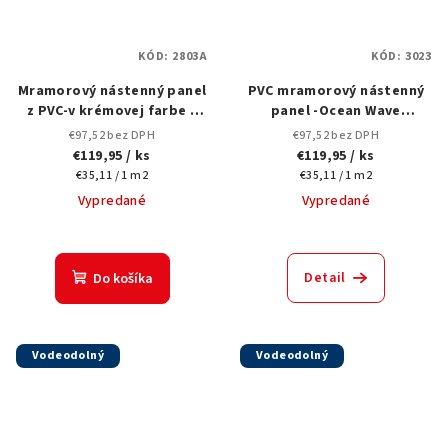
KÓD:
2803A
KÓD:
3023
Mramorový nástenný panel
PVC mramorový nástenný
z PVC-v krémovej farbe s
panel -Ocean Wave
jemnými čokoládovo
Blue3023- 120x280cm
€97,52 bez DPH
€97,52 bez DPH
hnedými žilkami a matným
€119,95
/ ks
€119,95
/ ks
povrchom-2803A-120x280
Jednotková
Jednotková
€35,11 / 1 m2
€35,11 / 1 m2
cm
cena:
cena:
Vypredané
Vypredané
Detail
Do košíka
Vodeodolný
Vodeodolný