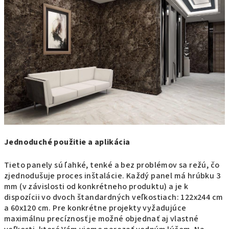
Jednoduché použitie a aplikácia
Tieto panely sú ľahké, tenké a bez problémov sa režú, čo
zjednodušuje proces inštalácie. Každý panel má hrúbku 3
mm (v závislosti od konkrétneho produktu) a je k
dispozícii vo dvoch štandardných veľkostiach: 122x244 cm
a 60x120 cm. Pre konkrétne projekty vyžadujúce
maximálnu precíznosť je možné objednať aj vlastné