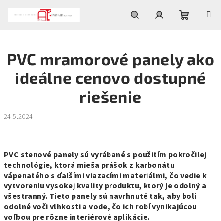
Prejsť
na
obsah
Nákupn
Hľadať
Prihlásenie
PVC mramorové panely ako
košík
ideálne cenovo dostupné
riešenie
24.5.2024
PVC stenové panely sú vyrábané s použitím pokročilej
technológie, ktorá mieša prášok z karbonátu
vápenatého s ďalšími viazacími materiálmi, čo vedie k
vytvoreniu vysokej kvality produktu, ktorý je odolný a
všestranný. Tieto panely sú navrhnuté tak, aby boli
odolné voči vlhkosti a vode, čo ich robí vynikajúcou
voľbou pre rôzne interiérové aplikácie.