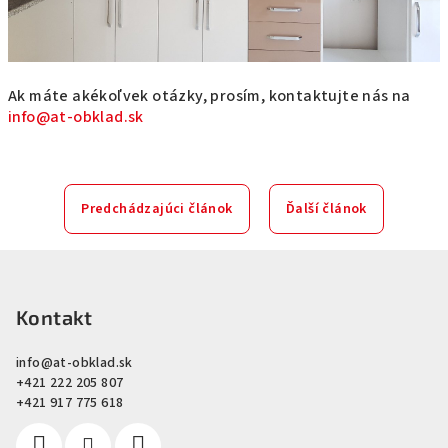
Ak máte akékoľvek otázky, prosím, kontaktujte nás na
info@at-obklad.sk
Predchádzajúci článok
Ďalší článok
Z
á
p
Kontakt
ä
info
@
at-obklad.sk
t
+421 222 205 807
i
+421 917 775 618
e