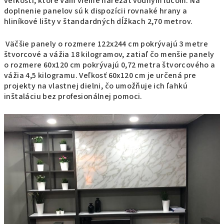
veľkosti, ktoré Vám vieme narezať vodným lúčom. Na
doplnenie panelov sú k dispozícii rovnaké hrany a
hliníkové lišty v štandardných dĺžkach 2,70 metrov.
Väčšie panely o rozmere 122x244 cm pokrývajú 3 metre
štvorcové a vážia 18 kilogramov, zatiaľ čo menšie panely
o rozmere 60x120 cm pokrývajú 0,72 metra štvorcového a
vážia 4,5 kilogramu. Veľkosť 60x120 cm je určená pre
projekty na vlastnej dielni, čo umožňuje ich ľahkú
inštaláciu bez profesionálnej pomoci.