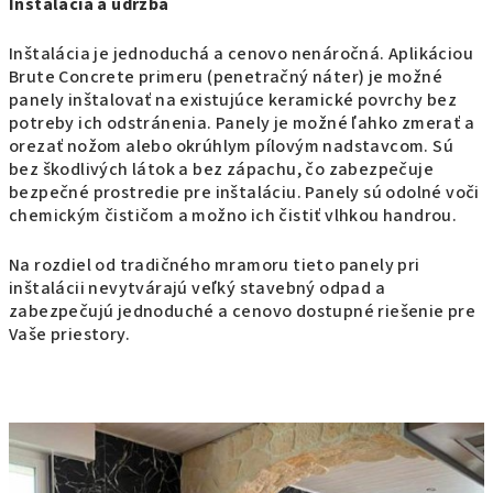
Inštalácia a údržba
Inštalácia je jednoduchá a cenovo nenáročná. Aplikáciou
Brute Concrete primeru (penetračný náter) je možné
panely inštalovať na existujúce keramické povrchy bez
potreby ich odstránenia. Panely je možné ľahko zmerať a
orezať nožom alebo okrúhlym pílovým nadstavcom. Sú
bez škodlivých látok a bez zápachu, čo zabezpečuje
bezpečné prostredie pre inštaláciu. Panely sú odolné voči
chemickým čističom a možno ich čistiť vlhkou handrou.
Na rozdiel od tradičného mramoru tieto panely pri
inštalácii nevytvárajú veľký stavebný odpad a
zabezpečujú jednoduché a cenovo dostupné riešenie pre
Vaše priestory.