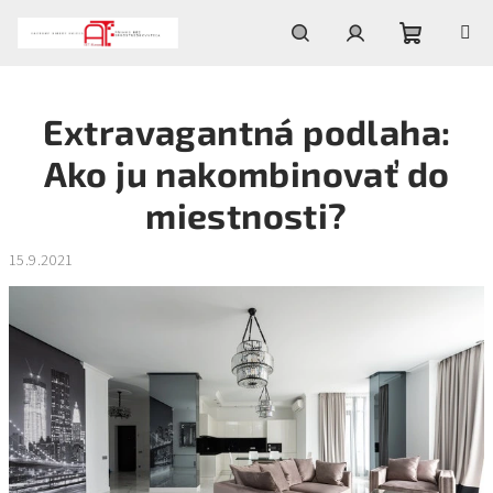
Prejsť
na
obsah
Nákupn
Hľadať
Prihlásenie
Extravagantná podlaha:
košík
Ako ju nakombinovať do
miestnosti?
15.9.2021