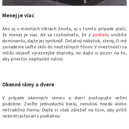
Menej je viac
Ako aj v mnohých sférach života, aj v tomto prípade platí,
že menej je viac. Ak sa rozhodnete, že z
podlahy
urobíte
dominantu, dajte jej vyniknúť. Ostatný nábytok, steny, či iné
zariadenie laďte skôr do neutrálnych tónov. V miestnosti sa
môžu objaviť výraznejšie doplnky, no dajte si pozor na to,
aby priestor nepôsobil rušivo.
Okenné rámy a dvere
V prípade okenných rámov a dverí postupujte veľmi
podobne. Zvoľte jednoduchú bielu, nerušivú hnedú alebo
netradičnú čiernu. Dajte si však záležať na tom, aby príliš
nekontrastovali s podlahou.