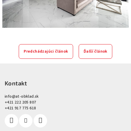
Predchádzajúci článok
Ďalší článok
Z
á
p
Kontakt
ä
info
@
at-obklad.sk
t
+421 222 205 807
i
+421 917 775 618
e