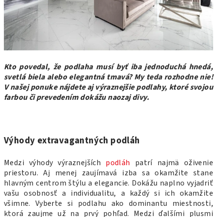
Kto povedal, že podlaha musí byť iba jednoduchá hnedá,
svetlá biela alebo elegantná tmavá? My teda rozhodne nie!
V našej ponuke nájdete aj výraznejšie podlahy, ktoré svojou
farbou či prevedením dokážu naozaj divy.
Výhody extravagantných podláh
Medzi výhody výraznejších
podláh
patrí najmä oživenie
priestoru. Aj menej zaujímavá izba sa okamžite stane
hlavným centrom štýlu a elegancie. Dokážu naplno vyjadriť
vašu osobnosť a individualitu, a každý si ich okamžite
všimne. Vyberte si podlahu ako dominantu miestnosti,
ktorá zaujme už na prvý pohľad. Medzi ďalšími plusmi