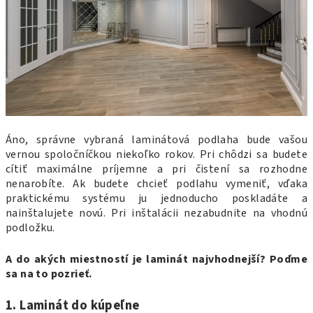
Áno, správne vybraná laminátová podlaha bude vašou
vernou spoločníčkou niekoľko rokov. Pri chôdzi sa budete
cítiť maximálne príjemne a pri čistení sa rozhodne
nenarobíte. Ak budete chcieť podlahu vymeniť, vďaka
praktickému systému ju jednoducho poskladáte a
nainštalujete novú. Pri inštalácii nezabudnite na vhodnú
podložku.
A do akých miestností je laminát najvhodnejší? Poďme
sa na to pozrieť.
1. Laminát do kúpeľne