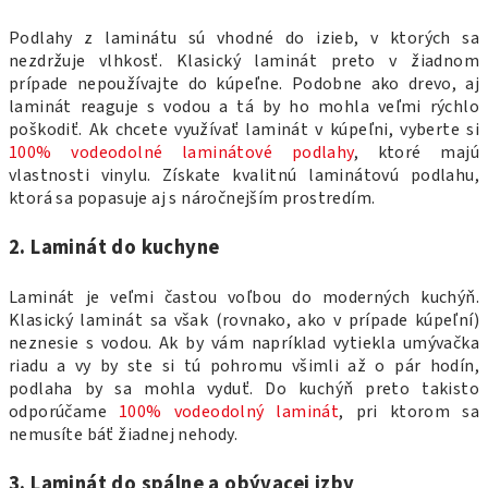
Podlahy z laminátu sú vhodné do izieb, v ktorých sa
nezdržuje vlhkosť. Klasický laminát preto v žiadnom
prípade nepoužívajte do kúpeľne. Podobne ako drevo, aj
laminát reaguje s vodou a tá by ho mohla veľmi rýchlo
poškodiť. Ak chcete využívať laminát v kúpeľni, vyberte si
100% vodeodolné laminátové podlahy
, ktoré majú
vlastnosti vinylu. Získate kvalitnú laminátovú podlahu,
ktorá sa popasuje aj s náročnejším prostredím.
2. Laminát do kuchyne
Laminát je veľmi častou voľbou do moderných kuchýň.
Klasický laminát sa však (rovnako, ako v prípade kúpeľní)
neznesie s vodou. Ak by vám napríklad vytiekla umývačka
riadu a vy by ste si tú pohromu všimli až o pár hodín,
podlaha by sa mohla vyduť. Do kuchýň preto takisto
odporúčame
100% vodeodolný laminát
, pri ktorom sa
nemusíte báť žiadnej nehody.
3. Laminát do spálne a obývacej izby