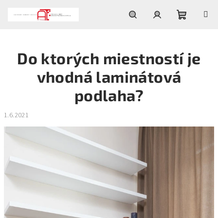
Prejsť
na
obsah
Nákupn
Hľadať
Prihlásenie
Do ktorých miestností je
košík
vhodná laminátová
podlaha?
1.6.2021