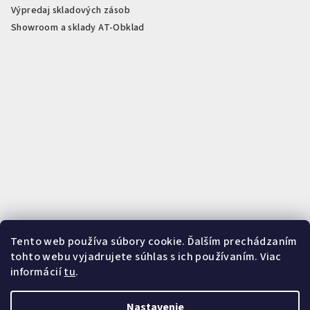
Výpredaj skladových zásob
Showroom a sklady AT-Obklad
Tento web používa súbory cookie. Ďalším prechádzaním
Rezanie na mieru podľa vašich potrieb
Presné rezanie PVC, SPC,
tohto webu vyjadrujete súhlas s ich používaním. Viac
akustických panelov, WPC panelov a profilov. Zistiť viac o službe
informácií
tu
.
rezania.
Zistiť viac o rezaní
Nastavenie