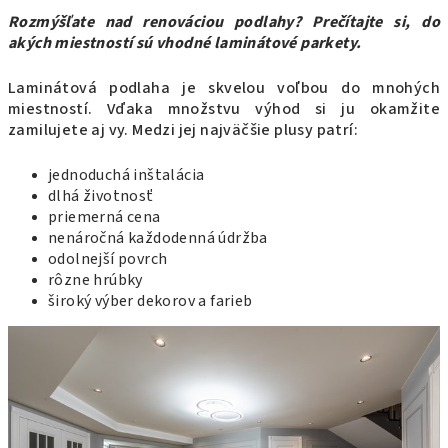
Rozmýšľate nad renováciou podlahy? Prečítajte si, do
akých miestností sú vhodné laminátové parkety.
Laminátová podlaha je skvelou voľbou do mnohých
miestností. Vďaka množstvu výhod si ju okamžite
zamilujete aj vy. Medzi jej najväčšie plusy patrí:
jednoduchá inštalácia
dlhá životnosť
priemerná cena
nenáročná každodenná údržba
odolnejší povrch
rôzne hrúbky
široký výber dekorov a farieb