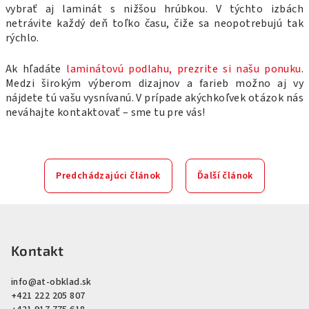
vybrať aj laminát s nižšou hrúbkou. V týchto izbách
netrávite každý deň toľko času, čiže sa neopotrebujú tak
rýchlo.
Ak hľadáte
laminátovú podlahu, prezrite si našu ponuku
.
Medzi širokým výberom dizajnov a farieb možno aj vy
nájdete tú vašu vysnívanú. V prípade akýchkoľvek otázok nás
neváhajte kontaktovať – sme tu pre vás!
Predchádzajúci článok
Ďalší článok
Z
á
p
Kontakt
ä
info
@
at-obklad.sk
t
+421 222 205 807