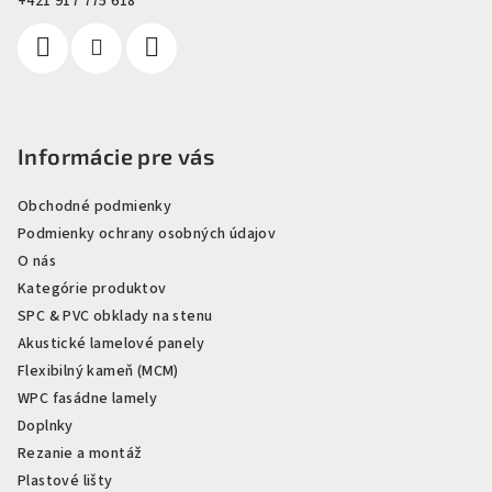
i
+421 917 775 618
e
Informácie pre vás
Obchodné podmienky
Podmienky ochrany osobných údajov
O nás
Kategórie produktov
SPC & PVC obklady na stenu
Akustické lamelové panely
Flexibilný kameň (MCM)
WPC fasádne lamely
Doplnky
Rezanie a montáž
Plastové lišty