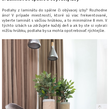
Podlahy z laminátu do spálne či obývacej izby? Rozhodne
áno! V prípade miestností, ktoré sú viac frekventované,
vyberte laminát s väčšou hrúbkou, a to minimálne 8 mm. V
týchto izbách sa zdržujete každý deň a ak by ste si vybrali
nižšiu hrúbku, podlaha by sa mohla opotrebovať rýchlejšie.