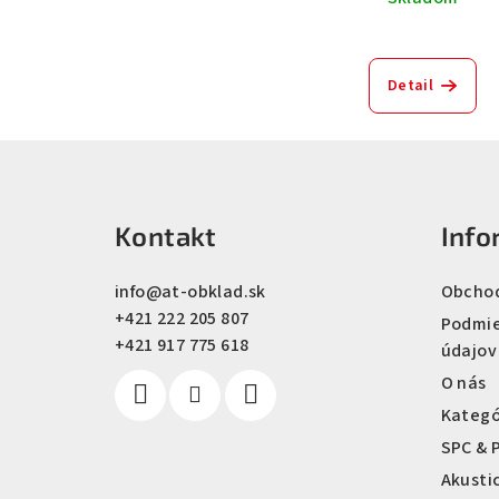
Detail
Z
á
Kontakt
Info
p
ä
info
@
at-obklad.sk
Obcho
+421 222 205 807
t
Podmie
+421 917 775 618
údajov
i
O nás
e
Kategó
SPC & 
Akusti