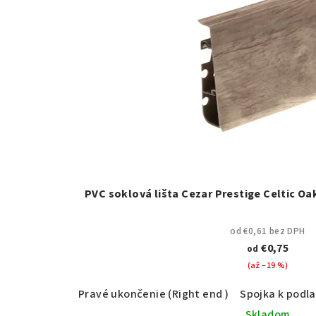
PVC soklová lišta Cezar Prestige Celtic Oa
od €0,61 bez DPH
€0,75
od
(až –19 %)
Pravé ukončenie (Right end )
Spojka k podla
Skladom