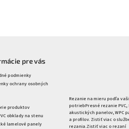
rmácie pre vás
dné podmienky
nky ochrany osobných
Rezanie na mieru podľa vaš
potrieb
Presné rezanie PVC, 
rie produktov
akustických panelov, WPC p
PVC obklady na stenu
a profilov. Zistiť viac o služb
cké lamelové panely
rezania.
Zistiť viac o rezaní