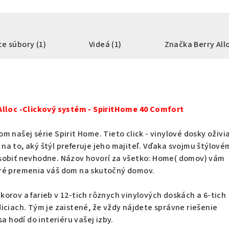
ce súbory (1)
Videá (1)
Značka
Berry All
Alloc -Clickový systém - SpiritHome 40 Comfort
m našej série Spirit Home. Tieto click - vinylové dosky oživi
a to, aký štýl preferuje jeho majiteľ. Vďaka svojmu štýlové
sobiť nevhodne. Názov hovorí za všetko: Home( domov) vám
ré premenia váš dom na skutočný domov.
orov a farieb v 12-tich rôznych vinylových doskách a 6-tich
iciach. Tým je zaistené, že vždy nájdete správne riešenie
sa hodí do interiéru vašej izby.