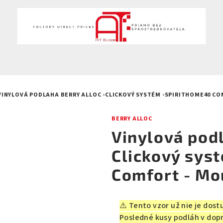
VINYLOVÁ PODLAHA BERRY ALLOC -CLICKOVÝ SYSTÉM -SPIRITHOME40 C
BERRY ALLOC
Vinylová podl
Clickový sys
Comfort - Mo
⚠️ Tento vzor už nie je dost
Posledné kusy podláh v dop