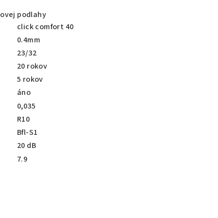
lovej podlahy
click comfort 40
0.4mm
23/32
20 rokov
5 rokov
áno
0,035
R10
Bfl-S1
20 dB
7.9