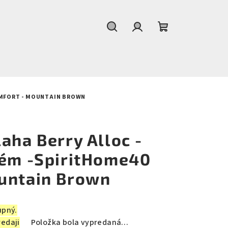
Hľadať
Prihlásenie
Nákupný
košík
OMFORT - MOUNTAIN BROWN
aha Berry Alloc -
tém -SpiritHome40
untain Brown
upný.
redaji
Položka bola vypredaná…