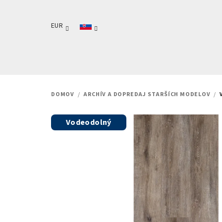
Prejsť
na
EUR
obsah
DOMOV
/
ARCHÍV A DOPREDAJ STARŠÍCH MODELOV
/
Vodeodolný