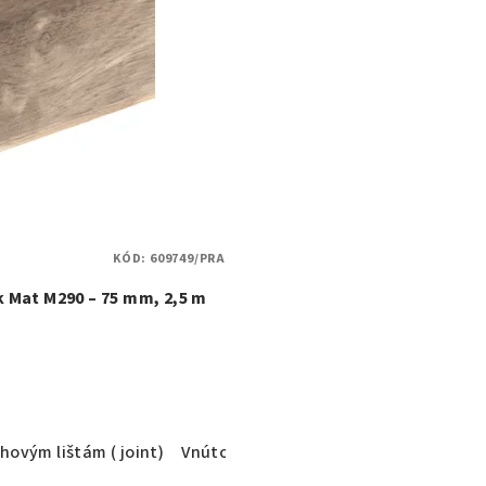
KÓD:
609749/PRA
k Mat M290 – 75 mm, 2,5 m
hovým lištám ( joint)
Vnútorný kút ( corner int )
Vonkajší r