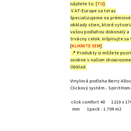
nájdete tu: [
TU
].
V AT-Europe sa teraz
špecializujeme na prémiové
obklady stien, ktoré vytvori
vašou podlahou dokonalý a
trvácny celok. Inšpirujte sa 
[
KLIKNITE SEM
].
📍 Produkty si môžete pozri
osobne v našom showroome
Obklad.
Vinylová podlaha Berry Alloc
Clickový systém - SpiritHo
click comfort 40 1210 x 176
mm 1pack : 1.709 m2