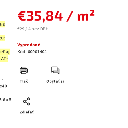
€35,84
/ m²
a s
€29,14 bez DPH
Jednotková
tu:
cena:
Vypredané
eť aj
Kód:
60001404
 AT-
 -
Tlač
Opýtať sa
me40
.6 x 5
Zdieľať