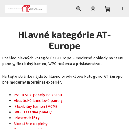
Prejsť
na
obsah
Nákupn
Hľadať
Prihlásenie
Hlavné kategórie AT-
košík
Europe
Prehľad hlavných kategórií AT-Europe – moderné obklady na stenu,
panely, flexibilný kameň, WPC riešenia a príslušenstvo.
Na tejto stránke nájdete hlavné produktové kategórie AT-Europe
pre moderný interiér aj exteriér.
PVC a SPC panely na stenu
Akustické lamelové panely
Flexibilný kameň (MCM)
WPC fasádne panely
Plastové lišty
Montážne doplnky