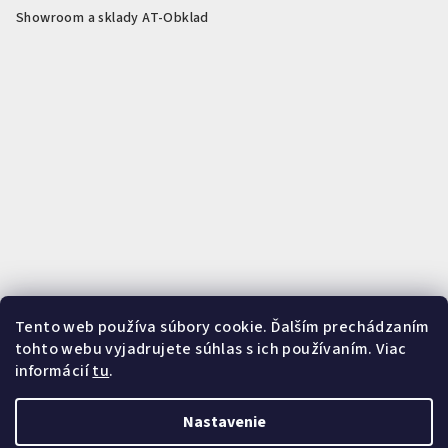
Showroom a sklady AT-Obklad
Tento web používa súbory cookie. Ďalším prechádzaním
Rezanie na mieru podľa vašich potrieb
Presné rezanie PVC, SPC,
tohto webu vyjadrujete súhlas s ich používaním. Viac
akustických panelov, WPC panelov a profilov. Zistiť viac o službe
informácií
tu
.
rezania.
Zistiť viac o rezaní
Nastavenie