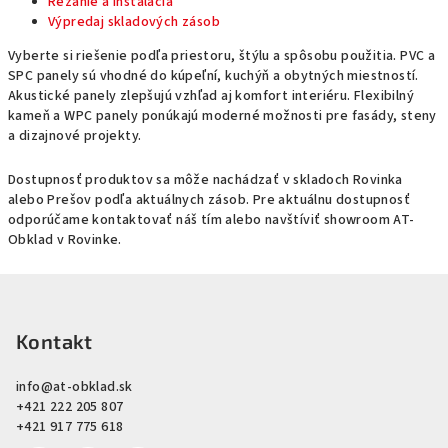
Rezanie a inštalácia
Výpredaj skladových zásob
Vyberte si riešenie podľa priestoru, štýlu a spôsobu použitia. PVC a
SPC panely sú vhodné do kúpeľní, kuchýň a obytných miestností.
Akustické panely zlepšujú vzhľad aj komfort interiéru. Flexibilný
kameň a WPC panely ponúkajú moderné možnosti pre fasády, steny
a dizajnové projekty.
Dostupnosť produktov sa môže nachádzať v skladoch Rovinka
alebo Prešov podľa aktuálnych zásob. Pre aktuálnu dostupnosť
odporúčame kontaktovať náš tím alebo navštíviť showroom AT-
Obklad v Rovinke.
Z
á
p
Kontakt
ä
info
@
at-obklad.sk
t
+421 222 205 807
i
+421 917 775 618