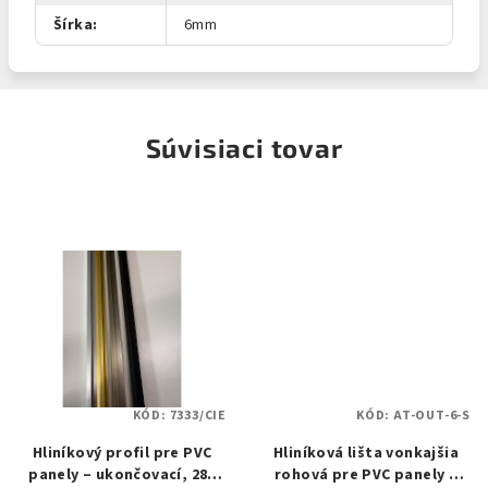
Šírka
:
6mm
Súvisiaci tovar
KÓD:
7333/CIE
KÓD:
AT-OUT-6-S
Hliníkový profil pre PVC
Hliníková lišta vonkajšia
panely – ukončovací, 280
rohová pre PVC panely –