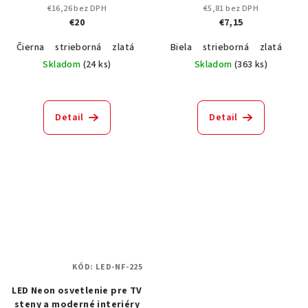
cm (zlatý/sivý/šampanský/
280 cm
€16,26 bez DPH
€5,81 bez DPH
čierny)
€20
€7,15
Čierna
strieborná
zlatá
šampanské
Biela
strieborná
zlatá
Skladom
(
24 ks
)
Skladom
(
363 ks
)
Detail
Detail
KÓD:
LED-NF-225
LED Neon osvetlenie pre TV
steny a moderné interiéry