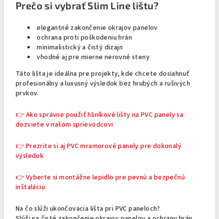
Prečo si vybrať Slim Line lištu?
elegantné zakončenie okrajov panelov
ochrana proti poškodeniu hrán
minimalistický a čistý dizajn
vhodné aj pre mierne nerovné steny
Táto lišta je ideálna pre projekty, kde chcete dosiahnuť
profesionálny a luxusný výsledok bez hrubých a rušivých
prvkov.
👉 Ako správne použiť hliníkové lišty na PVC panely sa
dozviete v našom sprievodcovi
👉 Prezrite si aj PVC mramorové panely pre dokonalý
výsledok
👉 Vyberte si montážne lepidlo pre pevnú a bezpečnú
inštaláciu
Na čo slúži ukončovacia lišta pri PVC paneloch?
Slúži na čisté zakončenie okrajov panelov a ochranu hrán