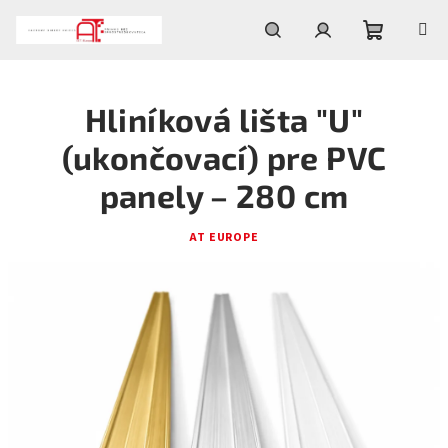
Prejsť
na
obsah
Nákupn
Hľadať
Prihlásenie
Hliníková lišta "U"
košík
(ukončovací) pre PVC
panely – 280 cm
AT EUROPE