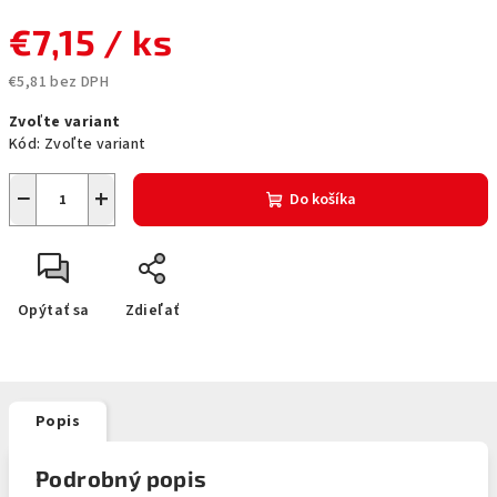
€7,15
/ ks
€5,81 bez DPH
Jednotková
Zvoľte variant
cena:
Kód:
Zvoľte variant
−
+
Do košíka
Opýtať sa
Zdieľať
Popis
Podrobný popis