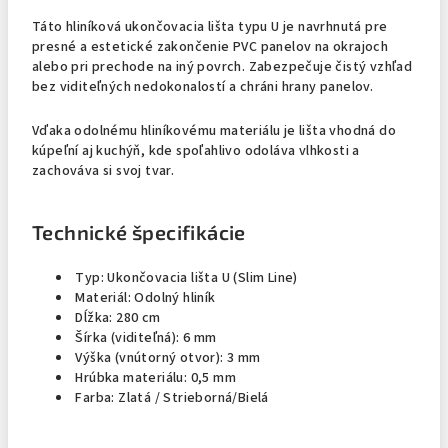
Táto hliníková ukončovacia lišta typu U je navrhnutá pre
presné a estetické zakončenie PVC panelov na okrajoch
alebo pri prechode na iný povrch. Zabezpečuje čistý vzhľad
bez viditeľných nedokonalostí a chráni hrany panelov.
Vďaka odolnému hliníkovému materiálu je lišta vhodná do
kúpeľní aj kuchýň, kde spoľahlivo odoláva vlhkosti a
zachováva si svoj tvar.
Technické špecifikácie
Typ: Ukončovacia lišta U (Slim Line)
Materiál: Odolný hliník
Dĺžka: 280 cm
Šírka (viditeľná): 6 mm
Výška (vnútorný otvor): 3 mm
Hrúbka materiálu: 0,5 mm
Farba: Zlatá / Strieborná/Bielá