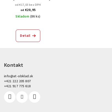
od €17,03 bez DPH
€20,95
od
Skladom
(
86 ks
)
Detail
Z
á
p
Kontakt
ä
info
@
at-obklad.sk
t
+421 222 205 807
i
+421 917 775 618
e