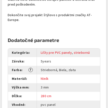
pred poškodením.
Dokončite svoj projekt štýlovo s produktmi značky AT-
Europe.
Dodatočné parametre
Kategória
:
Lišty pre PVC panely
,
strieborná
Záruka
:
5years
?
Farba
:
Strieborná, Biela, zlata
Materiál
:
hliník
Výška mm
:
3 mm
Dĺžka
:
280 cm
Vhodné
:
pvc panel