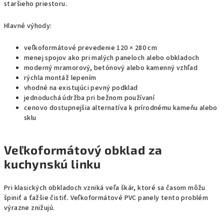
staršieho priestoru.
Hlavné výhody:
veľkoformátové prevedenie 120 × 280 cm
menej spojov ako pri malých paneloch alebo obkladoch
moderný mramorový, betónový alebo kamenný vzhľad
rýchla montáž lepením
vhodné na existujúci pevný podklad
jednoduchá údržba pri bežnom používaní
cenovo dostupnejšia alternatíva k prírodnému kameňu alebo
sklu
Veľkoformátový obklad za
kuchynskú linku
Pri klasických obkladoch vzniká veľa škár, ktoré sa časom môžu
špiniť a ťažšie čistiť. Veľkoformátové PVC panely tento problém
výrazne znižujú.