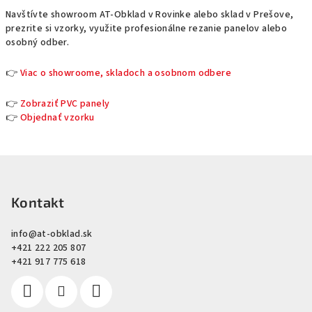
Navštívte showroom AT-Obklad v Rovinke alebo sklad v Prešove,
prezrite si vzorky, využite profesionálne rezanie panelov alebo
osobný odber.
👉
Viac o showroome, skladoch a osobnom odbere
👉
Zobraziť PVC panely
👉
Objednať vzorku
Z
á
p
Kontakt
ä
info
@
at-obklad.sk
t
+421 222 205 807
i
+421 917 775 618
e