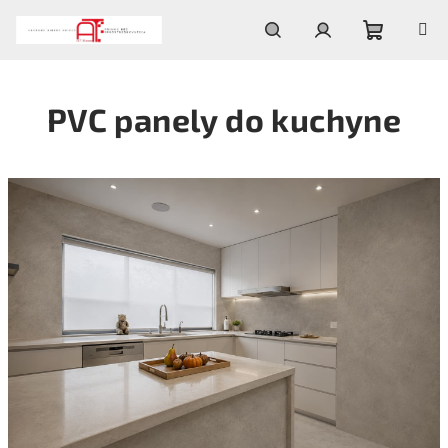
Prejsť
na
obsah
Nákupn
Hľadať
Prihlásenie
PVC panely do kuchyne
košík