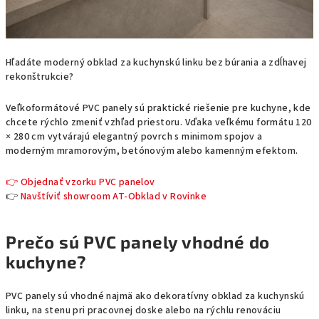
Hľadáte moderný obklad za kuchynskú linku bez búrania a zdĺhavej
rekonštrukcie?
Veľkoformátové PVC panely sú praktické riešenie pre kuchyne, kde
chcete rýchlo zmeniť vzhľad priestoru. Vďaka veľkému formátu 120
× 280 cm vytvárajú elegantný povrch s minimom spojov a
moderným mramorovým, betónovým alebo kamenným efektom.
👉 Objednať vzorku PVC panelov
👉
Navštíviť showroom AT-Obklad v Rovinke
Prečo sú PVC panely vhodné do
kuchyne?
PVC panely sú vhodné najmä ako dekoratívny obklad za kuchynskú
linku, na stenu pri pracovnej doske alebo na rýchlu renováciu