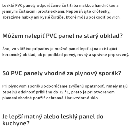
Lesklé PVC panely odporúčame čistiť iba mäkkou handričkou a
jemnými čistiacimi prostriedkami. Nepoužívajte drôtenky,
abrazívne hubky ani kyslé čističe, ktoré môžu poškodiť povrch.
Môžem nalepiť PVC panel na starý obklad?
Áno, vo väčšine prípadov je možné panel lepiť aj na existujúci
keramický obklad, ak je podklad pevný, rovný a správne pripravený.
Sú PVC panely vhodné za plynový sporák?
Pri plynovom sporáku odporúčame zvýšenú opatrnosť. Panely majú
tepelnú odolnosť približne do 75 °C, preto je pri otvorenom
plameni vhodné použiť ochranné žiaruvzdorné sklo.
Je lepší matný alebo lesklý panel do
kuchyne?