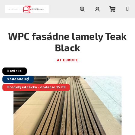
Prejsť
na
obsah
Nákupn
Hľadať
Prihlásenie
WPC fasádne lamely Teak
košík
Black
AT EUROPE
Novinka
Vodeodolný
Predobjednávka - dodanie 15.09