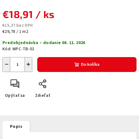
€18,91
/ ks
€15,37 bez DPH
Jednotková
€29,78 / 1 m2
cena:
Predobjednávka – dodanie 08. 11. 2026
Kód:
WPC-TB-02
−
+
Do košíka
Opýtať sa
Zdieľať
Popis