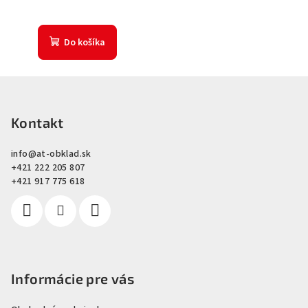
Do košíka
Z
á
p
Kontakt
ä
info
@
at-obklad.sk
t
+421 222 205 807
i
+421 917 775 618
e
Informácie pre vás