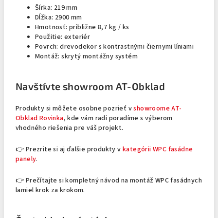
Šírka: 219 mm
Dĺžka: 2900 mm
Hmotnosť: približne 8,7 kg / ks
Použitie: exteriér
Povrch: drevodekor s kontrastnými čiernymi líniami
Montáž: skrytý montážny systém
Navštívte showroom AT-Obklad
Produkty si môžete osobne pozrieť v
showroome AT-
Obklad Rovinka
, kde vám radi poradíme s výberom
vhodného riešenia pre váš projekt.
👉 Prezrite si aj ďalšie produkty v
kategórii WPC fasádne
panely
.
👉 Prečítajte si kompletný návod na montáž WPC fasádnych
lamiel krok za krokom.