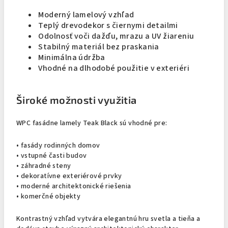
Moderný lamelový vzhľad
Teplý drevodekor s čiernymi detailmi
Odolnosť voči dažďu, mrazu a UV žiareniu
Stabilný materiál bez praskania
Minimálna údržba
Vhodné na dlhodobé použitie v exteriéri
Široké možnosti využitia
WPC fasádne lamely Teak Black sú vhodné pre:
• fasády rodinných domov
• vstupné časti budov
• záhradné steny
• dekoratívne exteriérové prvky
• moderné architektonické riešenia
• komerčné objekty
Kontrastný vzhľad vytvára elegantnú hru svetla a tieňa a