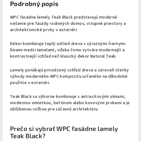
Podrobný popis
WPC fasádne lamely Teak Black predstavujú moderné
riešenie pre fasády rodinných domov, vstupné priestory a
architektonické prvky v exteriéri.
Dekor kombinuje teplý odtieň dreva s výraznými čiernymi
líniami medzi lamelami, vďaka čomu vytvára modernejší a
kontrastnejší vzhľad než klasický dekor Natural Teak.
Lamely ponúkajú prirodzený vzhľad dreva a zároveň všetky
výhody moderného WPC kompozitu určeného na dlhodobé
použitie v exteriéri.
Teak Black sa výborne kombinuje s antracitovými oknami,
modernou omietkou, betónom alebo kovovými prvkami a je
obľúbenou voľbou pre súčasnú architektúru.
Prečo si vybrať WPC fasádne lamely
Teak Black?