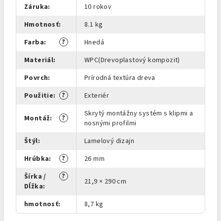
Záruka
:
10 rokov
Hmotnosť
:
8.1 kg
?
Farba
:
Hnedá
Materiál
:
WPC(Drevoplastový kompozit)
Povrch
:
Prírodná textúra dreva
?
Použitie
:
Exteriér
Skrytý montážny systém s klipmi a
?
Montáž
:
nosnými profilmi
Štýl
:
Lamelový dizajn
?
Hrúbka
:
26 mm
?
Šírka /
21,9 × 290 cm
Dĺžka
:
hmotnosť
:
8,7 kg