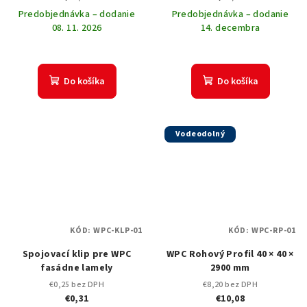
cena:
cena:
Predobjednávka – dodanie
Predobjednávka – dodanie
08. 11. 2026
14. decembra
Do košíka
Do košíka
Vodeodolný
KÓD:
WPC-KLP-01
KÓD:
WPC-RP-01
Spojovací klip pre WPC
WPC Rohový Profil 40 × 40 ×
fasádne lamely
2900 mm
€0,25 bez DPH
€8,20 bez DPH
€0,31
€10,08