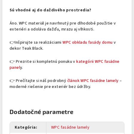
Sú vhodné aj do daždivého prostredia?
Áno. WPC materiál je navrhnutý pre dlhodobé použitie v
exteriéri a odoláva dažďu, mrazu aj vlhkosti.
👉Inšpirujte sa realizáciami
WPC obkladu fasády domu
v
dekor Teak Black.
👉 Prezrite si kompletnú ponuku v
kategórii WPC fasádne
panel
y.
👉 Prečítajte si náš podrobný
článok WPC fasádne lamely
–
moderné riešenie pre exteriér bez údržby.
Dodatočné parametre
Kategória
:
WPC fasádne lamely