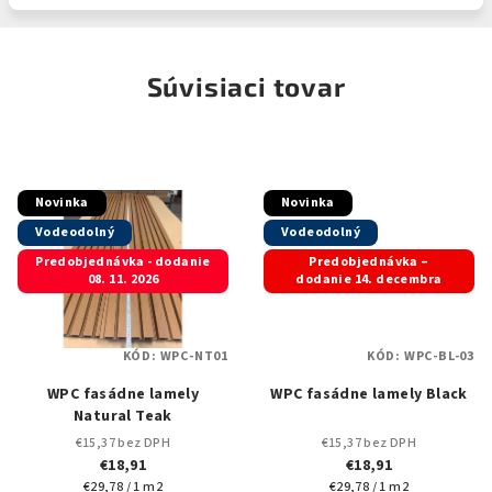
Súvisiaci tovar
Novinka
Novinka
Vodeodolný
Vodeodolný
Predobjednávka - dodanie
Predobjednávka –
08. 11. 2026
dodanie 14. decembra
KÓD:
WPC-NT01
KÓD:
WPC-BL-03
WPC fasádne lamely
WPC fasádne lamely Black
Natural Teak
€15,37 bez DPH
€15,37 bez DPH
€18,91
€18,91
Jednotková
Jednotková
€29,78 / 1 m2
€29,78 / 1 m2