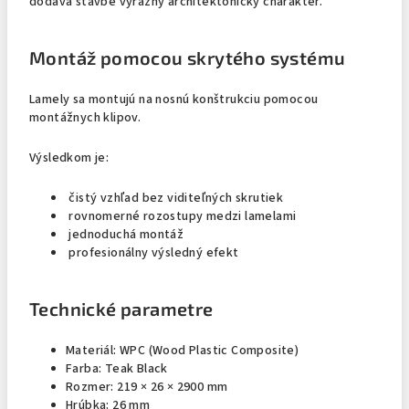
dodáva stavbe výrazný architektonický charakter.
Montáž pomocou skrytého systému
Lamely sa montujú na nosnú konštrukciu pomocou
montážnych klipov.
Výsledkom je:
čistý vzhľad bez viditeľných skrutiek
rovnomerné rozostupy medzi lamelami
jednoduchá montáž
profesionálny výsledný efekt
Technické parametre
Materiál: WPC (Wood Plastic Composite)
Farba: Teak Black
Rozmer: 219 × 26 × 2900 mm
Hrúbka: 26 mm