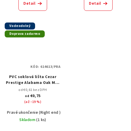
Detail
Detail
Vodeodolný
Doprava zadarmo
KÓD:
614613/PRA
PVC soklová lišta Cezar
Prestige Alabama Oak Mat
M141 – 75 mm, 2,5 m
od €0,61 bez DPH
€0,75
od
(až –19 %)
Pravé ukončenie (Right end )
Spojka k podlahovým lištám ( joint)
Skladom
(
1 ks
)