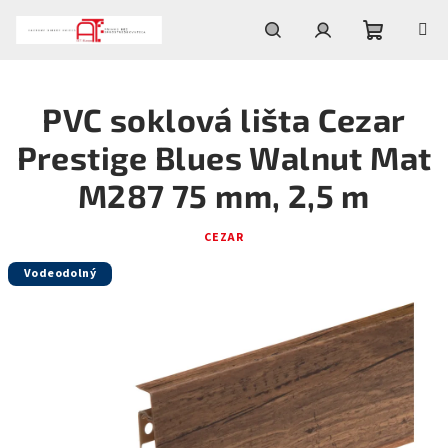
Prejsť
na
obsah
Nákupn
Hľadať
Prihlásenie
PVC soklová lišta Cezar
košík
Prestige Blues Walnut Mat
M287 75 mm, 2,5 m
CEZAR
Vodeodolný