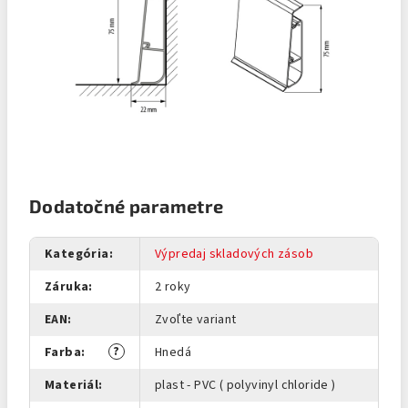
Dodatočné parametre
Kategória
:
Výpredaj skladových zásob
Záruka
:
2 roky
EAN
:
Zvoľte variant
?
Farba
:
Hnedá
Materiál
:
plast - PVC ( polyvinyl chloride )