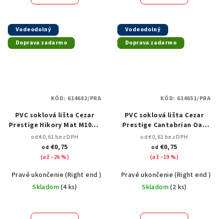
Vodeodolný
Vodeodolný
Doprava zadarmo
Doprava zadarmo
KÓD:
614682/PRA
KÓD:
614651/PRA
PVC soklová lišta Cezar
PVC soklová lišta Cezar
Prestige Hikory Mat M106 –
Prestige Cantabrian Oak
75 mm, 2,5 m
Mat M236 – 75 mm, 2,5 m
od €0,61 bez DPH
od €0,61 bez DPH
€0,75
€0,75
od
od
(až –26 %)
(až –19 %)
Pravé ukončenie (Right end )
Spojka k podlahovým lištám ( joint)
Pravé ukončenie (Right end )
Skladom
(
4 ks
)
Skladom
(
2 ks
)