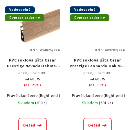
Vodeodolný
Vodeodolný
Doprava zadarmo
Doprava zadarmo
KÓD:
614675/PRA
KÓD:
609787/PRA
PVC soklová lišta Cezar
PVC soklová lišta Cezar
Prestige Nevada Oak Mat
Prestige Leonardo Oak Mat
M126 – 75 mm, 2,5 m
M284 – 75 mm, 2,5 m
od €0,61 bez DPH
od €0,61 bez DPH
€0,75
€0,75
od
od
(až –26 %)
(až –19 %)
Pravé ukončenie (Right end )
Spojka k podlahovým lištám ( joint)
Pravé ukončenie (Right end )
Skladom
(
40 ks
)
Skladom
(
201 ks
)
Detail
Detail