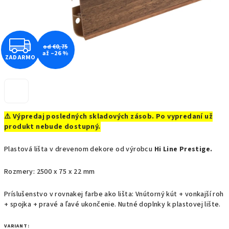
Z
od €0,75
až –26 %
ZADARMO
A
D
A
⚠️ Výpredaj posledných skladových zásob. Po vypredaní už
R
produkt nebude dostupný.
M
Plastová lišta v drevenom dekore od výrobcu
Hi Line Prestige.
O
Rozmery: 2500 x 75 x 22 mm
Príslušenstvo v rovnakej farbe ako lišta: Vnútorný kút + vonkajší roh
+ spojka + pravé a ľavé ukončenie. Nutné doplnky k plastovej lište.
VARIANT: