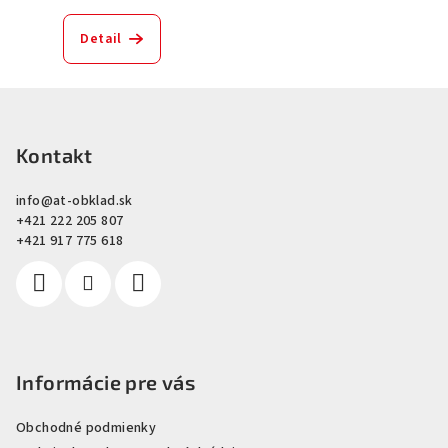
Detail
Z
á
p
Kontakt
ä
info
@
at-obklad.sk
t
+421 222 205 807
i
+421 917 775 618
e
Informácie pre vás
Obchodné podmienky