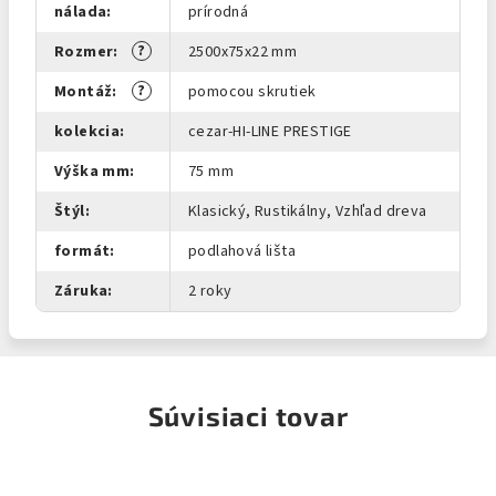
nálada
:
prírodná
?
Rozmer
:
2500x75x22 mm
?
Montáž
:
pomocou skrutiek
kolekcia
:
cezar-HI-LINE PRESTIGE
Výška mm
:
75 mm
Štýl
:
Klasický, Rustikálny, Vzhľad dreva
formát
:
podlahová lišta
Záruka
:
2 roky
Súvisiaci tovar