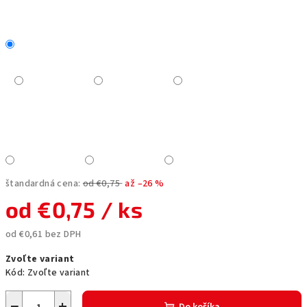
štandardná cena:
od €0,75
až –26 %
od
€0,75
/ ks
od
€0,61
bez DPH
Jednotková
Zvoľte variant
cena:
Kód:
Zvoľte variant
−
+