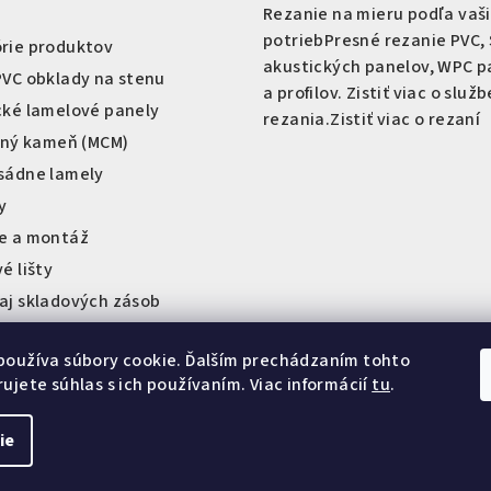
Rezanie na mieru podľa vaš
potrieb
Presné rezanie PVC, 
rie produktov
akustických panelov, WPC p
PVC obklady na stenu
a profilov. Zistiť viac o služb
cké lamelové panely
rezania.
Zistiť viac o rezaní
ilný kameň (MCM)
sádne lamely
y
e a montáž
é lišty
aj skladových zásob
om a sklady AT-Obklad
používa súbory cookie. Ďalším prechádzaním tohto
ujete súhlas s ich používaním. Viac informácií
tu
.
ie
Copyright 2026
AT