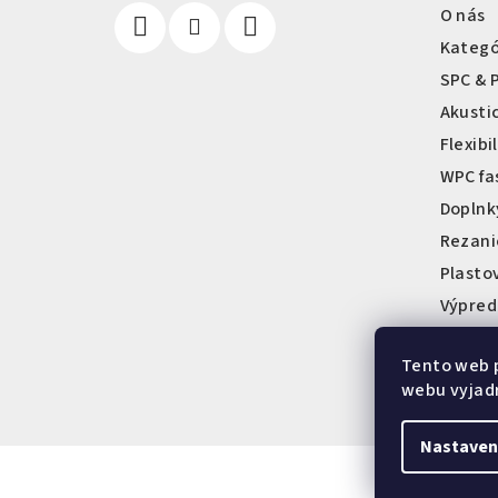
i
O nás
e
Kategó
SPC & 
Akusti
Flexib
WPC fa
Doplnk
Rezani
Plastov
Výpred
Showro
Tento web 
webu vyjadr
Nastaven