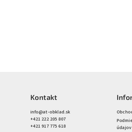
Z
á
Kontakt
Info
p
ä
info
@
at-obklad.sk
Obcho
+421 222 205 807
t
Podmie
+421 917 775 618
údajov