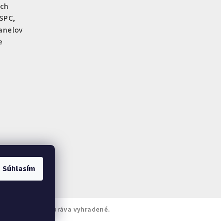
ich
SPC,
anelov
e
Súhlasím
-obklad
. Všetky práva vyhradené.