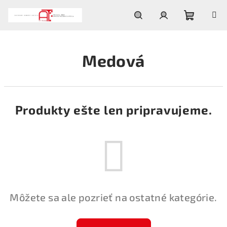
Prejsť
na
obsah
Nákupn
Hľadať
Prihlásenie
Medová
košík
Produkty ešte len pripravujeme.
Môžete sa ale pozrieť na ostatné kategórie.