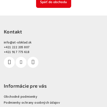
Späť do obchodu
Z
á
p
Kontakt
ä
info
@
at-obklad.sk
t
+421 222 205 807
i
+421 917 775 618
e
Informácie pre vás
Obchodné podmienky
Podmienky ochrany osobných údajov