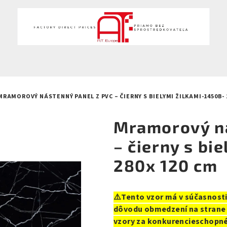
MRAMOROVÝ NÁSTENNÝ PANEL Z PVC – ČIERNY S BIELYMI ŽILKAMI-1450B- 
Mramorový ná
– čierny s bi
280x 120 cm
⚠️Tento vzor má v súčasnost
dôvodu obmedzení na strane 
vzory za konkurencieschopné