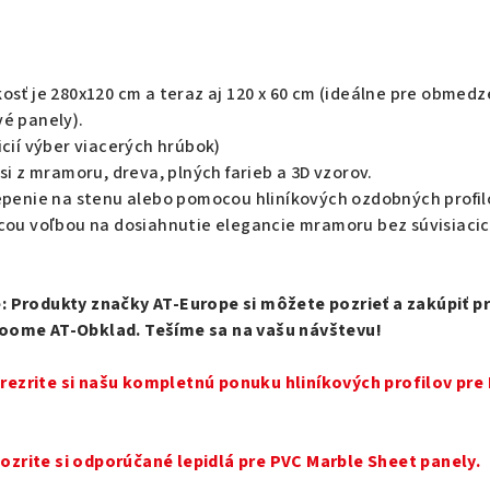
osť je 280x120 cm a teraz aj 120 x 60 cm (ideálne pre obmed
é panely).
icií výber viacerých hrúbok)
si z mramoru, dreva, plných farieb a 3D vzorov.
epenie na stenu alebo pomocou hliníkových ozdobných profil
úcou voľbou na dosiahnutie elegancie mramoru bez súvisiaci
: Produkty značky AT-Europe si môžete pozrieť a zakúpiť p
oome AT-Obklad. Tešíme sa na vašu návštevu!
 prezrite si našu kompletnú ponuku hliníkových profilov pre
 pozrite si odporúčané lepidlá pre PVC Marble Sheet panely.