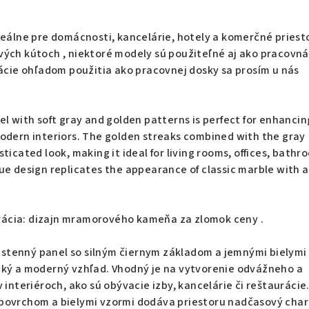
Ideálne pre domácnosti, kancelárie, hotely a komerčné priest
vých kútoch , niektoré modely sú použiteľné aj ako pracovná
mácie ohľadom použitia ako pracovnej dosky sa prosím u nás
ormujte)
el with soft gray and golden patterns is perfect for enhancin
odern interiors. The golden streaks combined with the gray
ticated look, making it ideal for living rooms, offices, bathr
ue design replicates the appearance of classic marble with a
ácia: dizajn mramorového kameňa za zlomok ceny .
tenný panel so silným čiernym základom a jemnými bielymi
cký a moderný vzhľad. Vhodný je na vytvorenie odvážneho a
 interiéroch, ako sú obývacie izby, kancelárie či reštaurácie
povrchom a bielymi vzormi dodáva priestoru nadčasový cha