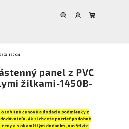
Hľadať
Prihlásenie
Nákupný
košík
280X 120 CM
stenný panel z PVC
elymi žilkami-1450B-
i osobitné cenové a dodacie podmienky z
dodávateľa. Ak si chcete pozrieť podobné
 ceny a s okamžitým dodaním, navštívte