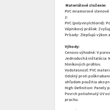
Materiálové zloženie:
PVC mramorové stenové 
z:
PVC (polyvinylchlorid): P
Vápnikový prášok: Zvyšuje
Prísady: Zlepšujú výkon 
Výhody:
Cenovo výhodné: V porov
Jednoduchá inštalácia: 
hliníkových profilov.
Vodotesnosť: PVC materiál
Odolný proti poškriabaniu
ohľadom použitia ako pr
High-Definition: Panely 
Povrch potiahnutý UV oc
prachu.