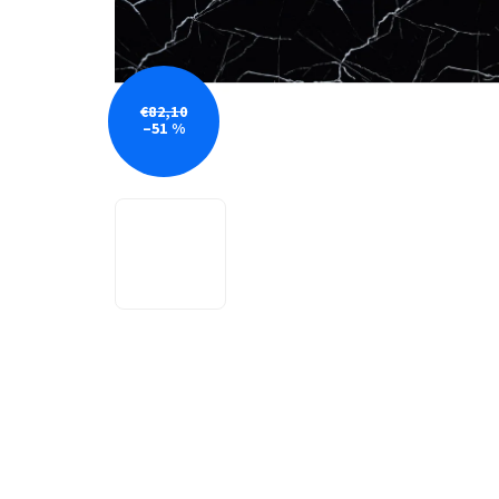
€82,10
–51 %