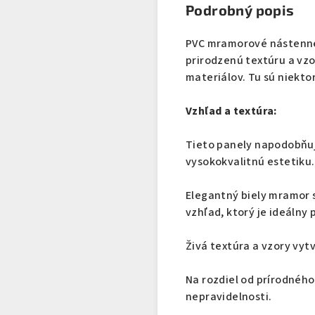
Podrobný popis
PVC mramorové nástenné
prirodzenú textúru a vz
materiálov. Tu sú niekto
Vzhľad a textúra:
Tieto panely napodobňuj
vysoko
Elegantný biely mramor s
vzhľad, ktorý je ideálny 
Živá textúra a vzory vyt
Na rozdiel od prírodného
nepravidelnosti.