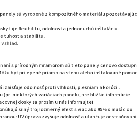
panely sú vyrobené z kompozitného materiálu pozostávajú
oskytuje flexibilitu, odolnosť a jednoduchú inštaláciu.
 tuhosť a stabilitu.
a vzhľad.
naní s prírodným mramorom sú tieto panely cenovo dostupne
Môžu byť prilepené priamo na stenu alebo inštalované pomo
 zaisťuje odolnosť proti vlhkosti, plesniam a korózii.
 (pri niektorých variáciach panelu, pre bližšie informácie
acovnej dosky sa prosím u nás informujte)
ponúkajú silný trojrozmerný efekt s viac ako 95% simuláciou.
hranou: UV úprava zvyšuje odolnosť a uľahčuje odstraňovan