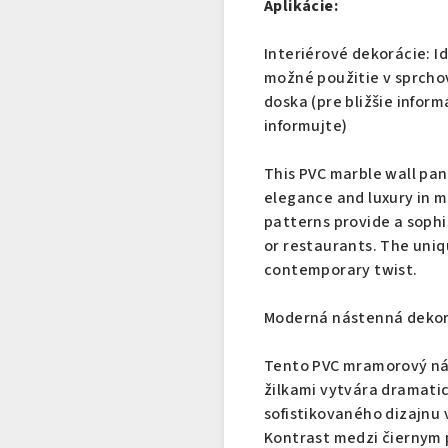
Aplikácie:
Interiérové ​​dekorácie: 
možné použitie v sprcho
doska (pre bližšie infor
inf
This PVC marble wall pan
elegance and luxury in m
patterns provide a sophis
or restaurants. The uniq
contemporary twist.
Moderná nástenná dekor
Tento PVC mramorový nás
žilkami vytvára dramati
sofistikovaného dizajnu v
Kontrast medzi čiernym 