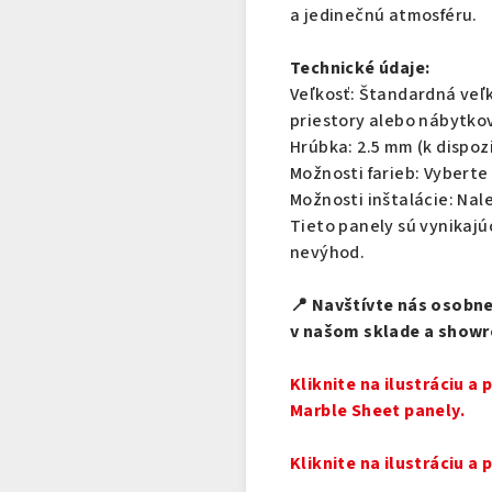
a jedinečnú atmosféru.
Technické údaje:
Veľkosť: Štandardná veľk
priestory alebo nábytkov
Hrúbka: 2.5 mm (k dispoz
Možnosti farieb: Vyberte 
Možnosti inštalácie: Nal
Tieto panely sú vynikaj
nevýhod.
📍 Navštívte nás osobne
v našom sklade a showr
Kliknite na ilustráciu a
Marble Sheet panely.
Kliknite na ilustráciu a