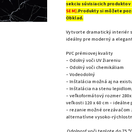
sekciu súvisiacich produktov 
SEM]
.Produkty si môžete poz
Obklad.
Vytvorte dramatický interiér 
ideálny pre moderný a elegant
PVC prémiovej kvality
– Odolný voči UV žiareniu
– Odolný voči chemikáliam
– Vodeodolný
– Inštalácia možná aj na exis
– Inštalácia na stenu lepidlom
– veľkoformátový rozmer 280x 
veľkosti 120 x 60 cm – ideálne
– rezanie možné orezávačom 
alternatívne vysoko-rýchlost
Odolnosť voči teplote do 75 