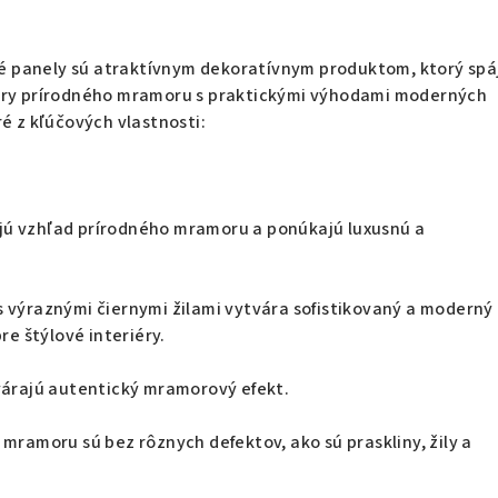
 panely sú atraktívnym dekoratívnym produktom, ktorý spá
ory prírodného mramoru s praktickými výhodami moderných
ré z kľúčových vlastnosti:
ú vzhľad prírodného mramoru a ponúkajú luxusnú a
kvalitnú estetiku
 výraznými čiernymi žilami vytvára sofistikovaný a moderný
pre štýlové interiéry.
várajú autentický mramorový efekt.
 mramoru sú bez rôznych defektov, ako sú praskliny, žily a