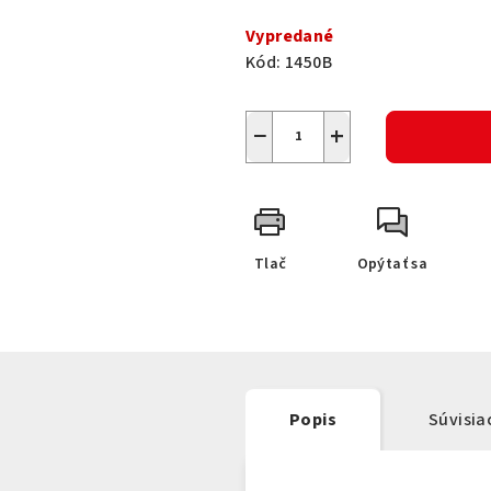
Vypredané
Kód:
1450B
−
+
Tlač
Opýtať sa
Popis
Súvisia