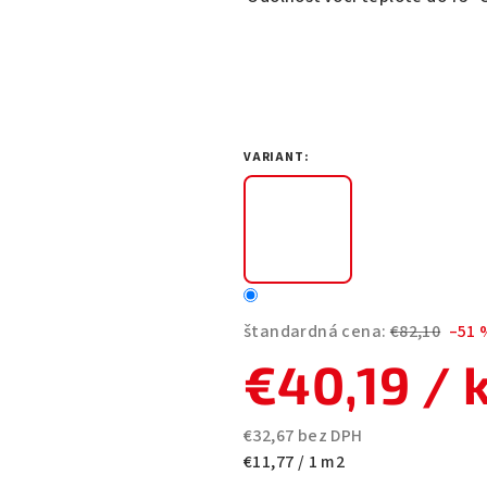
VARIANT:
štandardná cena:
€82,10
–51 
€40,19
/ 
€32,67 bez DPH
Jednotková
€11,77 / 1 m2
cena: