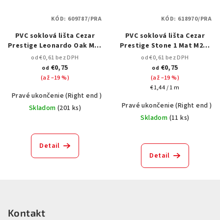
KÓD:
609787/PRA
KÓD:
618970/PRA
PVC soklová lišta Cezar
PVC soklová lišta Cezar
Prestige Leonardo Oak Mat
Prestige Stone 1 Mat M253
M284 – 75 mm, 2,5 m
– 75 mm, 2,5 m
od €0,61 bez DPH
od €0,61 bez DPH
€0,75
€0,75
od
od
(až –19 %)
(až –19 %)
Jednotková
€1,44 / 1 m
Pravé ukončenie (Right end )
Spojka k podlahovým lištám ( joint)
cena:
Pravé ukončenie (Right end )
Skladom
(
201 ks
)
Skladom
(
11 ks
)
Detail
Detail
Z
á
p
Kontakt