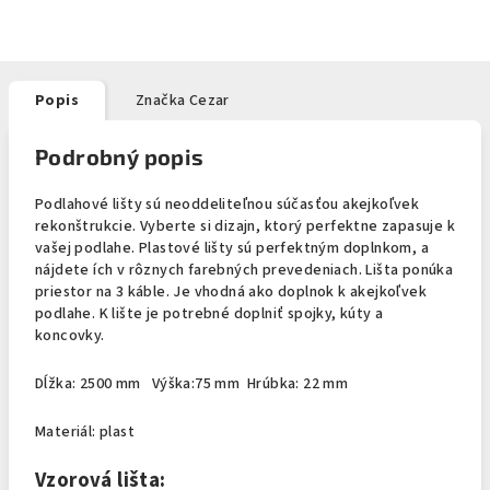
Popis
Značka
Cezar
Podrobný popis
Podlahové lišty sú neoddeliteľnou súčasťou akejkoľvek
rekonštrukcie. Vyberte si dizajn, ktorý perfektne zapasuje k
vašej podlahe. Plastové lišty sú perfektným doplnkom, a
nájdete ích v rôznych farebných prevedeniach. Lišta ponúka
priestor na 3 káble. Je vhodná ako doplnok k akejkoľvek
podlahe. K lište je potrebné doplniť spojky, kúty a
koncovky.
Dĺžka: 2500 mm Výška:75 mm Hrúbka: 22 mm
Materiál: plast
Vzorová lišta: