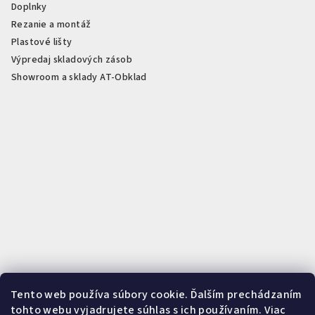
Doplnky
Rezanie a montáž
Plastové lišty
Výpredaj skladových zásob
Showroom a sklady AT-Obklad
Tento web používa súbory cookie. Ďalším prechádzaním
Rezanie na mieru podľa vašich potrieb
Presné rezanie PVC, SPC,
tohto webu vyjadrujete súhlas s ich používaním. Viac