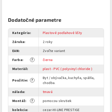
Dodatočné parametre
Kategória
:
Plastové podlahové lišty
Záruka
:
2 roky
EAN
:
Zvoľte variant
?
Farba
:
čierna
Materiál
:
plast - PVC ( polyvinyl chloride )
Byt / obývačka, kuchyňa, spálňa,
?
Použitie
:
chodba.
nálada
:
tmavá
?
Montáž
:
pomocou skrutiek
kolekcia
:
cezar-HI-LINE PRESTIGE