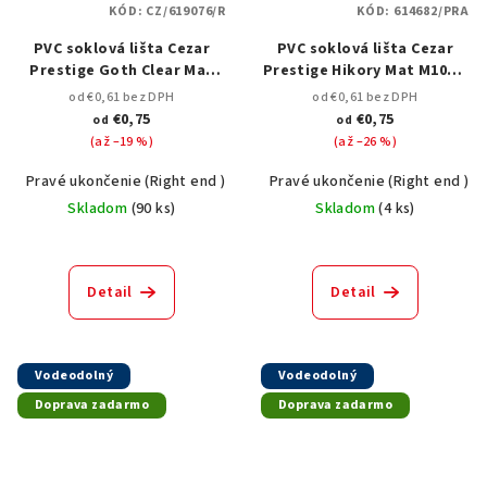
KÓD:
CZ/619076/R
KÓD:
614682/PRA
PVC soklová lišta Cezar
PVC soklová lišta Cezar
Prestige Goth Clear Mat
Prestige Hikory Mat M106 –
M256 – 75 mm, 2,5 m
75 mm, 2,5 m
od €0,61 bez DPH
od €0,61 bez DPH
€0,75
€0,75
od
od
(až –19 %)
(až –26 %)
Pravé ukončenie (Right end )
Spojka k podlahovým lištám ( joint)
Pravé ukončenie (Right end )
Skladom
(
90 ks
)
Skladom
(
4 ks
)
Detail
Detail
Vodeodolný
Vodeodolný
Doprava zadarmo
Doprava zadarmo