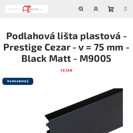
Prejsť
na
obsah
Nákupn
Hľadať
Prihlásenie
Podlahová lišta plastová -
košík
Prestige Cezar - v = 75 mm -
Black Matt - M9005
CEZAR
Vodeodolný