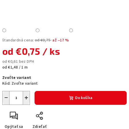
štandardná cena:
od €0,75
až –17 %
od
€0,75
/ ks
od
€0,61
bez DPH
Jednotková
od €1,48 / 1 m
cena:
Zvoľte variant
Kód:
Zvoľte variant
−
+
Do košíka
Opýtať sa
Zdieľať