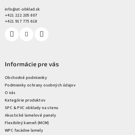
ä
info
@
at-obklad.sk
t
+421 222 205 807
i
+421 917 775 618
e
Informácie pre vás
Obchodné podmienky
Podmienky ochrany osobných údajov
O nás
Kategórie produktov
SPC & PVC obklady na stenu
Akustické lamelové panely
Flexibilný kameň (MCM)
WPC fasádne lamely