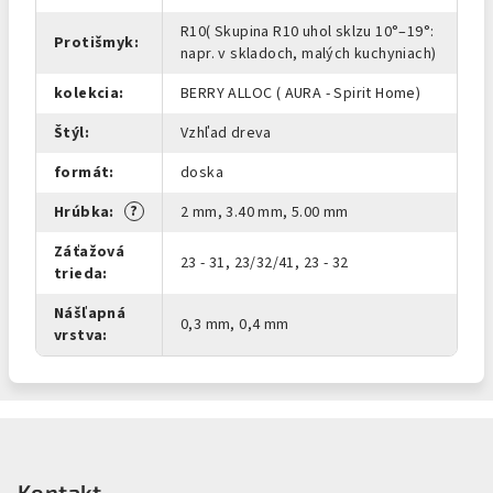
R10( Skupina R10 uhol sklzu 10°–19°:
Protišmyk
:
napr. v skladoch, malých kuchyniach)
kolekcia
:
BERRY ALLOC ( AURA - Spirit Home)
Štýl
:
Vzhľad dreva
formát
:
doska
?
Hrúbka
:
2 mm, 3.40 mm, 5.00 mm
Záťažová
23 - 31, 23/32/41, 23 - 32
trieda
:
Nášľapná
0,3 mm, 0,4 mm
vrstva
:
Z
á
Kontakt