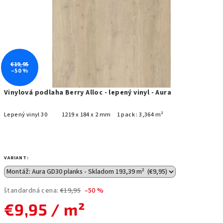
€19,95
–50 %
Vinylová podlaha Berry Alloc - lepený vinyl - Aura
Lepený vinyl 30 1219 x 184 x 2 mm 1 pack : 3,364 m²
VARIANT:
štandardná cena:
€19,95
–50 %
€9,95
/ m²