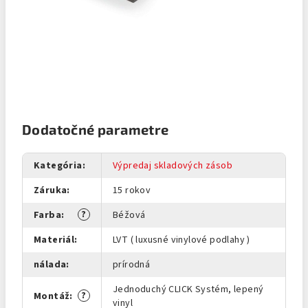
Dodatočné parametre
Kategória
:
Výpredaj skladových zásob
Záruka
:
15 rokov
?
Farba
:
Béžová
Materiál
:
LVT ( luxusné vinylové podlahy )
nálada
:
prírodná
Jednoduchý CLICK Systém, lepený
?
Montáž
:
vinyl