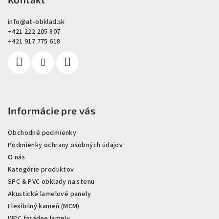
p
ä
info
@
at-obklad.sk
t
+421 222 205 807
i
+421 917 775 618
e
Informácie pre vás
Obchodné podmienky
Podmienky ochrany osobných údajov
O nás
Kategórie produktov
SPC & PVC obklady na stenu
Akustické lamelové panely
Flexibilný kameň (MCM)
WPC fasádne lamely