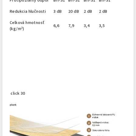
Protipožiarny odpor
Bfl-S1
Bfl-S1
Bfl-S1
Bfl-S1
Redukcia hlučnosti
3 dB
20 dB
2 dB
2 dB
Celková hmotnosť
6,6
7,9
3,4
3,5
(kg/m²)
click 30