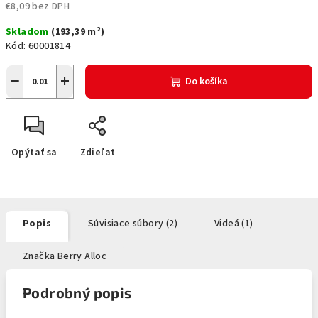
€8,09 bez DPH
Jednotková
Skladom
(
193,39 m²
)
cena:
Kód:
60001814
−
+
Do košíka
Opýtať sa
Zdieľať
Popis
Súvisiace súbory (2)
Videá (1)
Značka
Berry Alloc
Podrobný popis