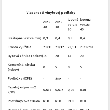
Vlastnosti vinylovej podlahy
lepená
lepená
click
click
verzia
verzia
30
40
30
40
Nášľapná vrstva(mm)
0,3
0,4
0,3
0,4
Trieda využitia
23/31
23/32
23/31
23/32/41
Bytová záruka ( rokov)
15
20
15
20
Komerčná záruka-
0
5
0
5
(rokov)
Podložka (IXPE)
-
áno
-
-
Tepelný odpor (m2
0,011
0,035
0,01
0,01
K/W)
Protišmyková trieda
R10
R10
R10
R10