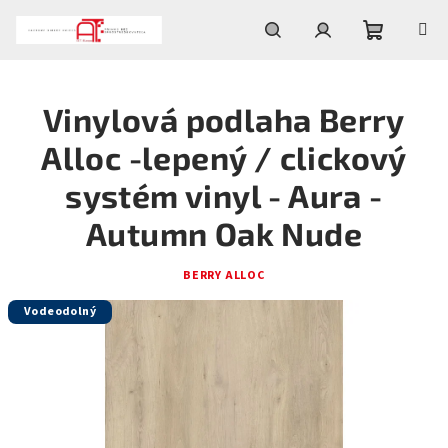
Prejsť
na
obsah
Nákupn
Hľadať
Prihlásenie
Vinylová podlaha Berry
košík
Alloc -lepený / clickový
systém vinyl - Aura -
Autumn Oak Nude
BERRY ALLOC
Vodeodolný