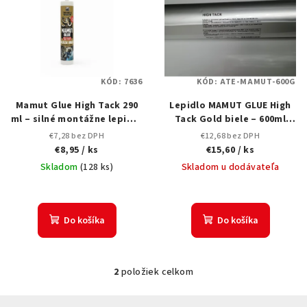
p
p
r
i
o
s
d
p
u
KÓD:
7636
KÓD:
ATE-MAMUT-600G
r
k
Mamut Glue High Tack 290
Lepidlo MAMUT GLUE High
o
t
ml – silné montážne lepidlo
Tack Gold biele – 600ml
d
na PVC mramorové panely
(Saláma)
o
€7,28 bez DPH
€12,68 bez DPH
u
€8,95
/ ks
€15,60
/ ks
v
k
Skladom
(
128 ks
)
Skladom u dodávateľa
t
o
Do košíka
Do košíka
v
2
položiek celkom
O
v
Z