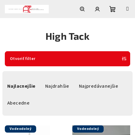
Prejsť
na
obsah
Nákupn
Hľadať
Prihlásenie
High Tack
košík
Otvoriť filter
R
a
Najlacnejšie
Najdrahšie
Najpredávanejšie
d
e
Abecedne
n
i
V
e
Vodeodolný
Vodeodolný
ý