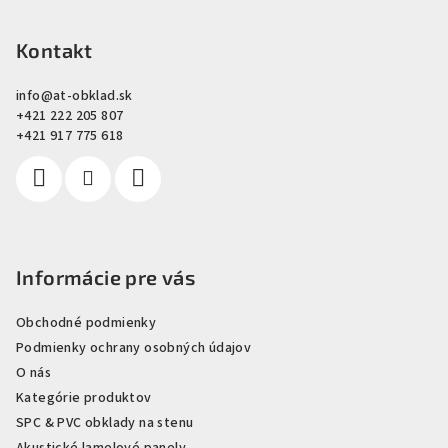
l
á
á
p
Kontakt
d
a
ä
c
info
@
at-obklad.sk
t
+421 222 205 807
i
i
+421 917 775 618
e
e
p
r
v
k
y
Informácie pre vás
v
ý
Obchodné podmienky
p
i
Podmienky ochrany osobných údajov
s
O nás
u
Kategórie produktov
SPC & PVC obklady na stenu