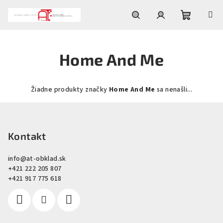
Prejsť
na
obsah
Nákupn
Hľadať
Prihlásenie
Home And Me
košík
Žiadne produkty značky
Home And Me
sa nenašli...
Z
á
p
Kontakt
ä
info
@
at-obklad.sk
t
+421 222 205 807
i
+421 917 775 618
e