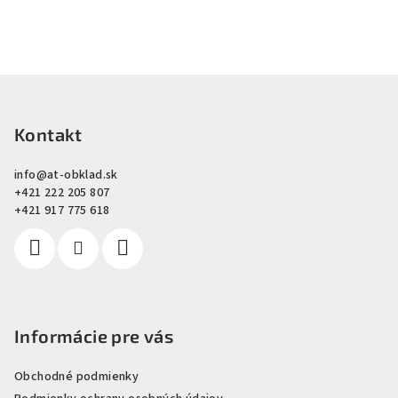
Z
á
p
Kontakt
ä
info
@
at-obklad.sk
t
+421 222 205 807
i
+421 917 775 618
e
Informácie pre vás
Obchodné podmienky