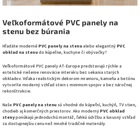
Veľkoformátové PVC panely na
stenu bez búrania
Hľadáte moderné
PVC panely na stenu
alebo elegantný
PVC
obklad na stenu
do kúpeľne, kuchyne či obývačky?
Veľkoformátové PVC panely AT-Europe predstavujú rýchle a
estetické riešenie renovácie interiéru bez sekania starých
obkladov. Vďaka realistickým dekorom mramoru, kameňa a betónu
vytvoríte moderný vzhľad stien s minimom spojov a bez náročnej
rekonštrukcie.
Naše
PVC panely na stenu
sú vhodné do kúpeľní, kuchýň, TV stien,
chodieb aj komerčných priestorov. Ako moderný
PVC obklad
steny
ponúkajú jednoduchú montáž, ľahkú údržbu a luxusný vzhľad
za dostupnejšiu cenu než mnohé tradičné materiály.