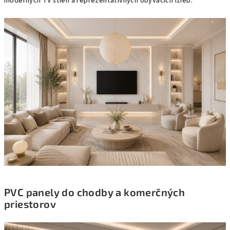
moderných TV stien a reprezentatívnych obývacích izieb.
PVC panely do chodby a komerčných
priestorov