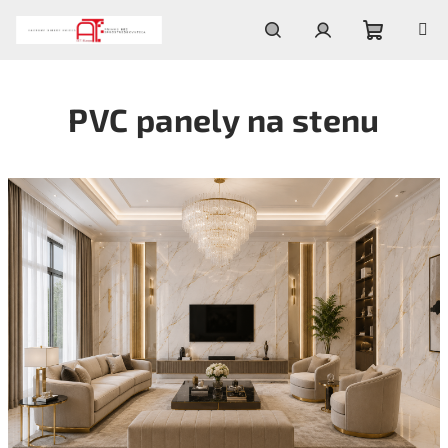
Prejsť
na
obsah
Nákupn
Hľadať
Prihlásenie
PVC panely na stenu
košík