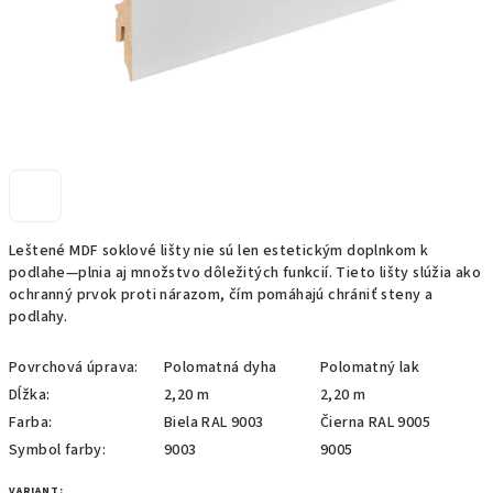
Leštené MDF soklové lišty nie sú len estetickým doplnkom k
podlahe—plnia aj množstvo dôležitých funkcií. Tieto lišty slúžia ako
ochranný prvok proti nárazom, čím pomáhajú chrániť steny a
podlahy.
Povrchová úprava:
Polomatná dyha
Polomatný lak
Dĺžka:
2,20 m
2,20 m
Farba:
Biela RAL 9003
Čierna RAL 9005
Symbol farby:
9003
9005
VARIANT: