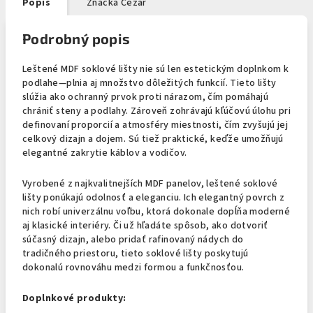
Popis
Značka
Cezar
Podrobný popis
Leštené MDF soklové lišty nie sú len estetickým doplnkom k
podlahe—plnia aj množstvo dôležitých funkcií. Tieto lišty
slúžia ako ochranný prvok proti nárazom, čím pomáhajú
chrániť steny a podlahy. Zároveň zohrávajú kľúčovú úlohu pri
definovaní proporcií a atmosféry miestnosti, čím zvyšujú jej
celkový dizajn a dojem. Sú tiež praktické, keďže umožňujú
elegantné zakrytie káblov a vodičov.
Vyrobené z najkvalitnejších MDF panelov, leštené soklové
lišty ponúkajú odolnosť a eleganciu. Ich elegantný povrch z
nich robí univerzálnu voľbu, ktorá dokonale dopĺňa moderné
aj klasické interiéry. Či už hľadáte spôsob, ako dotvoriť
súčasný dizajn, alebo pridať rafinovaný nádych do
tradičného priestoru, tieto soklové lišty poskytujú
dokonalú rovnováhu medzi formou a funkčnosťou.
Doplnkové produkty: