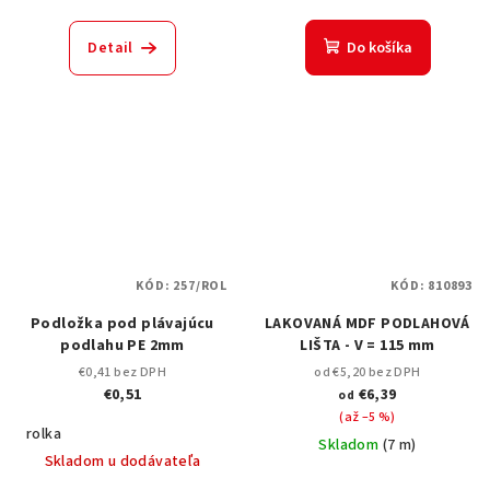
Detail
Do košíka
KÓD:
257/ROL
KÓD:
810893
Podložka pod plávajúcu
LAKOVANÁ MDF PODLAHOVÁ
podlahu PE 2mm
LIŠTA - V = 115 mm
€0,41 bez DPH
od €5,20 bez DPH
€0,51
€6,39
od
(až –5 %)
rolka
Skladom
(
7 m
)
Skladom u dodávateľa