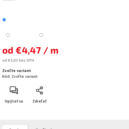
od
€4,47
/ m
od
€3,63
bez DPH
Jednotková
Zvoľte variant
cena:
Kód:
Zvoľte variant
Opýtať sa
Zdieľať