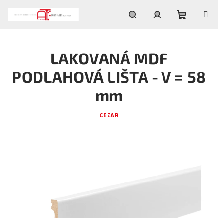
Prejsť
na
obsah
Nákupn
Hľadať
Prihlásenie
LAKOVANÁ MDF
košík
PODLAHOVÁ LIŠTA - V = 58
mm
CEZAR