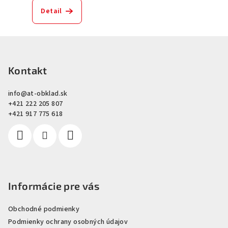
Detail
Z
á
p
Kontakt
ä
info
@
at-obklad.sk
t
+421 222 205 807
i
+421 917 775 618
e
Informácie pre vás
Obchodné podmienky
Podmienky ochrany osobných údajov