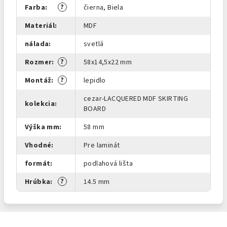
?
Farba
:
čierna, Biela
Materiál
:
MDF
nálada
:
svetlá
?
Rozmer
:
58x14,5x22 mm
?
Montáž
:
lepidlo
cezar-LACQUERED MDF SKIRTING
kolekcia
:
BOARD
Výška mm
:
58 mm
Vhodné
:
Pre laminát
formát
:
podlahová lišta
?
Hrúbka
:
14.5 mm