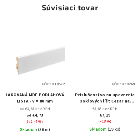
Súvisiaci tovar
KÓD:
810572
KÓD:
839269
LAKOVANÁ MDF PODLAHOVÁ
Príslušenstvo na upevnenie
LIŠTA - V = 80 mm
soklových líšt Cezar na
stenu - Lepidlo na MDF
od €3,85 bez DPH
€5,85 bez DPH
lišty
€4,73
€7,19
od
(–18 %)
(až –4 %)
Skladom
(
19 ks
)
Skladom
(
36 m
)