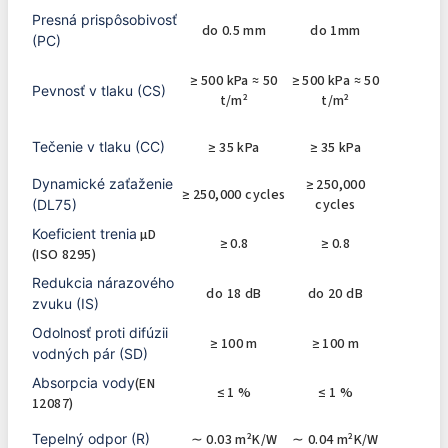
Presná prispôsobivosť
do 0.5 mm
do 1mm
(PC)
≥ 500 kPa ≈ 50
≥ 500 kPa ≈ 50
Pevnosť v tlaku (CS)
t/m²
t/m²
Tečenie v tlaku (CC)
≥ 35 kPa
≥ 35 kPa
Dynamické zaťaženie
≥ 250,000
≥ 250,000 cycles
cycles
(DL75)
Koeficient trenia
μD
≥ 0.8
≥ 0.8
(ISO 8295)
Redukcia nárazového
do 18 dB
do 20 dB
zvuku (IS)
Odolnosť proti difúzii
≥ 100 m
≥ 100 m
vodných pár (SD)
Absorpcia vody
(EN
≤ 1 %
≤ 1 %
12087)
Tepelný odpor (R)
∼ 0.03 m²K/W
∼ 0.04 m²K/W