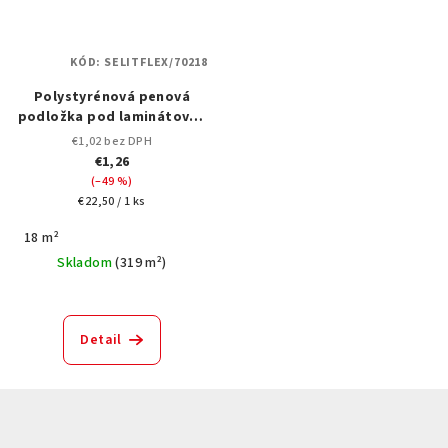
KÓD:
SELITFLEX/70218
Polystyrénová penová
podložka pod laminátové /
drevené podlahy -
€1,02 bez DPH
SELITFLEX® AquaStop /
€1,26
Thermo (SELIT)
(–49 %)
Jednotková
€22,50 / 1 ks
cena:
18 m²
Skladom
(
319 m²
)
Detail
Z
á