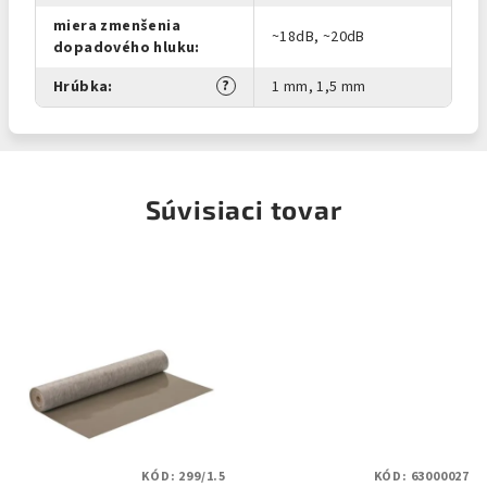
miera zmenšenia
~18dB, ~20dB
dopadového hluku
:
?
Hrúbka
:
1 mm, 1,5 mm
Súvisiaci tovar
KÓD:
299/1.5
KÓD:
63000027