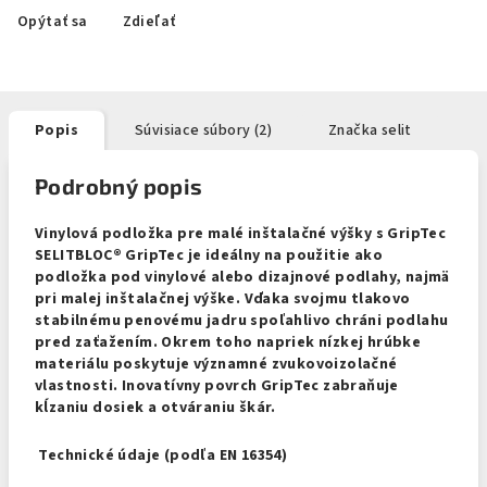
Opýtať sa
Zdieľať
Popis
Súvisiace súbory (2)
Značka
selit
Podrobný popis
Vinylová podložka pre malé inštalačné výšky s GripTec
SELITBLOC® GripTec je ideálny na použitie ako
podložka pod vinylové alebo dizajnové podlahy, najmä
pri malej inštalačnej výške. Vďaka svojmu tlakovo
stabilnému penovému jadru spoľahlivo chráni podlahu
pred zaťažením. Okrem toho napriek nízkej hrúbke
materiálu poskytuje významné zvukovoizolačné
vlastnosti. Inovatívny povrch GripTec zabraňuje
kĺzaniu dosiek a otváraniu škár.
Technické údaje (podľa EN 16354)