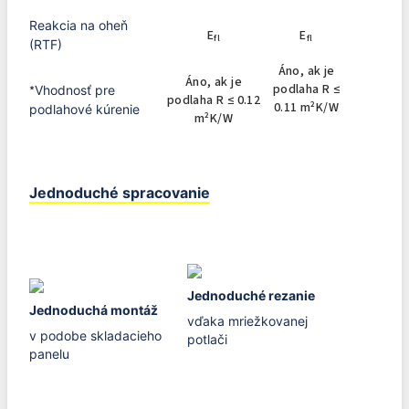
Reakcia na oheň
E
E
fl
fl
(RTF)
Áno, ak je
Áno, ak je
podlaha R ≤
*
Vhodnosť pre
podlaha R ≤ 0.12
0.11 m²K/W
podlahové kúrenie
m²K/W
Jednoduché spracovanie
Jednoduché rezanie
Jednoduchá montáž
vďaka mriežkovanej
v podobe skladacieho
potlači
panelu