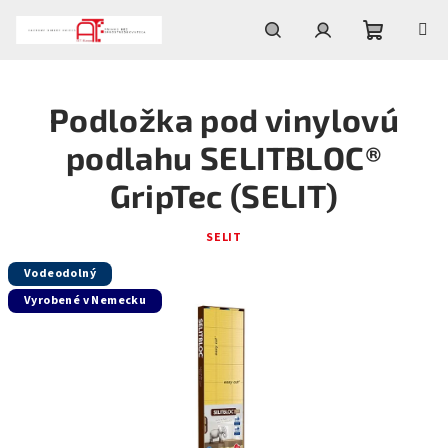
Prejsť
na
obsah
Nákupn
Hľadať
Prihlásenie
Podložka pod vinylovú
košík
podlahu SELITBLOC®
GripTec (SELIT)
SELIT
Vodeodolný
Vyrobené v Nemecku