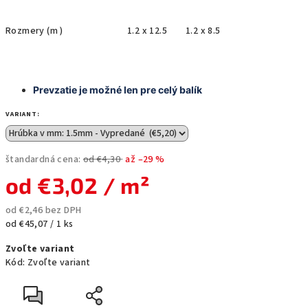
Rozmery (m )
1.2 x 12.5
1.2 x 8.5
Prevzatie je možné len pre celý balík
VARIANT:
štandardná cena:
od €4,30
až –29 %
od
€3,02
/ m²
od
€2,46
bez DPH
Jednotková
od €45,07 / 1 ks
cena:
Zvoľte variant
Kód:
Zvoľte variant