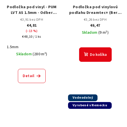
Podložka pod vinyl - PUM
Podložka pod vinylovú
LVT AS 1.5mm - Odber
podlahu Dreamtec+ (Berry
možný na metre
Alloc) 1,5 mm
€3,91 bez DPH
€5,26 bez DPH
€4,81
€6,47
(–13 %)
Skladom
(
9 m²
)
Jednotková
€48,10 / 1 ks
cena:
1.5mm
Skladom
(
280 m²
)
Do košíka
Detail
Vodeodolný
Vyrobené v Nemecku