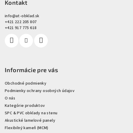
p
Kontakt
ä
info
@
at-obklad.sk
t
+421 222 205 807
i
+421 917 775 618
e
Informácie pre vás
Obchodné podmienky
Podmienky ochrany osobných údajov
O nás
Kategórie produktov
SPC & PVC obklady na stenu
Akustické lamelové panely
Flexibilný kameň (MCM)